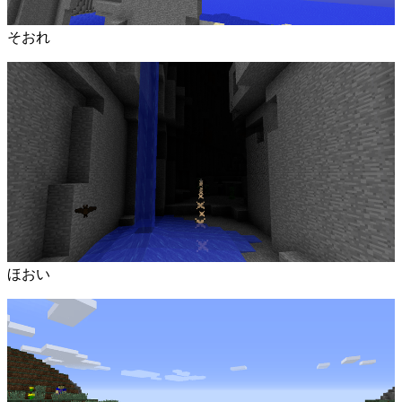
そおれ
ほおい