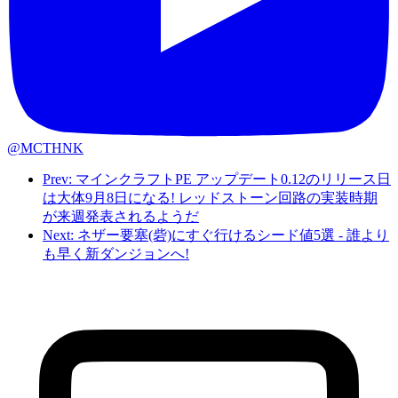
@MCTHNK
Prev: マインクラフトPE アップデート0.12のリリース日
は大体9月8日になる! レッドストーン回路の実装時期
が来週発表されるようだ
Next: ネザー要塞(砦)にすぐ行けるシード値5選 - 誰より
も早く新ダンジョンへ!