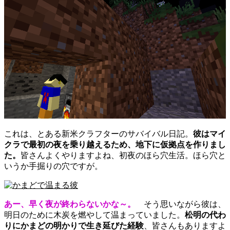
これは、とある新米クラフターのサバイバル日記。
彼はマイ
クラで最初の夜を乗り越えるため、地下に仮拠点を作りまし
た。
皆さんよくやりますよね、初夜のほら穴生活。ほら穴と
いうか手掘りの穴ですが。
あー、早く夜が終わらないかな～。
そう思いながら彼は、
明日のために木炭を燃やして温まっていました。
松明の代わ
りにかまどの明かりで生き延びた経験
、皆さんもありますよ