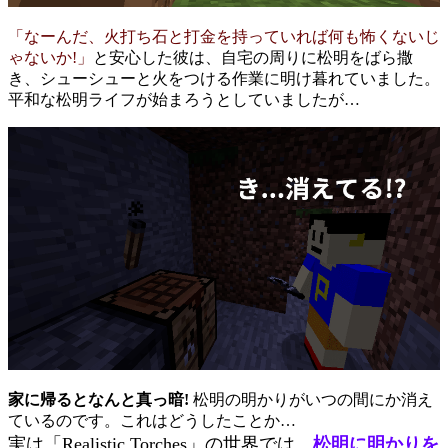
「なーんだ、火打ち石と打金を持っていれば何も怖くないじ
ゃないか!」
と安心した彼は、自宅の周りに松明をばら撒
き、シューシューと火をつける作業に明け暮れていました。
平和な松明ライフが始まろうとしていましたが…
家に帰るとなんと真っ暗!
松明の明かりがいつの間にか消え
ているのです。これはどうしたことか…
実は「Realistic Torches」の世界では、
松明に明かりを