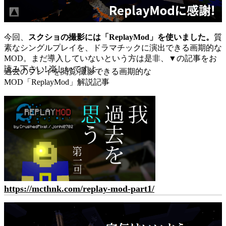
今回、
スクショの撮影には「ReplayMod」を使いました。
質
素なシングルプレイを、ドラマチックに演出できる画期的な
MOD。まだ導入していないという方は是非、▼の記事をお
読み下さい! 楽しいですよ。
過去のプレイを閲覧/撮影できる画期的な
MOD「ReplayMod」解説記事
https://mcthnk.com/replay-mod-part1/