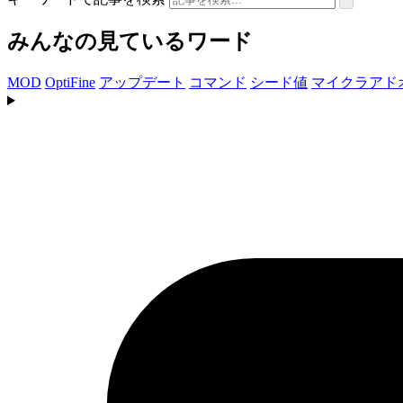
みんなの見ているワード
MOD
OptiFine
アップデート
コマンド
シード値
マイクラアド