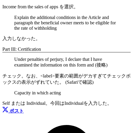
Income from the sales of apps
を選択。
Explain the additional conditions in the Article and
paragraph the beneficial owner meets to be eligible for
the rate of withholding
入力しなかった。
Part III: Certification
Under penalties of perjury, I declare that I have
examined the information on this form and (後略)
チェック。なお、
<label>
要素の範囲がデカすぎてチェックボ
ックスの表示がずれていた。 (Safariで確認)
Capacity in which acting
Self
または
Individual
。今回は
Individual
を入力した。
ポスト