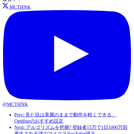
MCTHNK
@MCTHNK
Prev: 見た目は美麗のままで動作を軽くできる、
Optifineのおすすめ設定
Next: アルゴリズムを把握? 登録者15万で1日1000万回
再生される謎のマイクラYouTuber現る