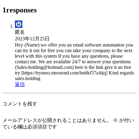
1responses
匿名
2023年12月25日
Hey (Name) we offer you an email software automation you
can try it out for free you can take your company to the next
level with this system If you have any questions, please
contact me. We are available 24/7 to answer your questions
(Sales-holding@hotmail.com) here is the link give it an free
try [https://trymoo.moosend.com/hn6kf57z4ijq] Kind regards
sales.holding
返信
コメントを残す
メールアドレスが公開されることはありません。
※
が付い
ている欄は必須項目です