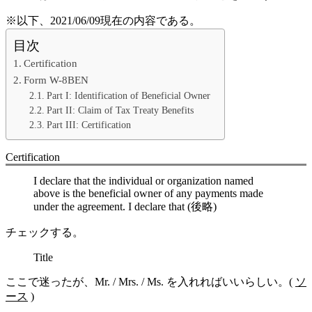
※以下、2021/06/09現在の内容である。
目次
Certification
Form W-8BEN
Part I: Identification of Beneficial Owner
Part II: Claim of Tax Treaty Benefits
Part III: Certification
Certification
I declare that the individual or organization named
above is the beneficial owner of any payments made
under the agreement. I declare that (後略)
チェックする。
Title
ここで迷ったが、
Mr.
/
Mrs.
/
Ms.
を入れればいいらしい。(
ソ
ース
)