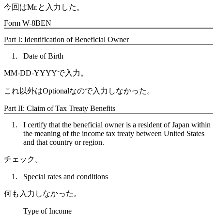
今回は
Mr.
と入力した。
Form W-8BEN
Part I: Identification of Beneficial Owner
Date of Birth
MM-DD-YYYY
で入力。
これ以外はOptionalなので入力しなかった。
Part II: Claim of Tax Treaty Benefits
I certify that the beneficial owner is a resident of Japan within
the meaning of the income tax treaty between United States
and that country or region.
チェック。
Special rates and conditions
何も入力しなかった。
Type of Income