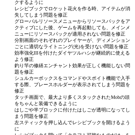
クするように
レシピブックでロケット花火を作る時、アイテムが消
失してしまう問題を修正
グローバルリソースメニューからリソースパックをア
クティブにした後、ゲームを再起動しても、メインメ
ニューにリソースパックが適用されない問題を修正
分割画面のそれぞれのプレイヤーが、ディメンション
ごとに適切なライトニング(光)を受けない問題を修正
効率強化IIIを付けたダイヤツルハシが継続的に使える
よう修正
釣り竿の修繕エンチャント効果が正しく機能しない問
題を修正
シュルカーボックスをコマンドやスポイト機能で入手
する際、プレースホルダーが表示されてしまう問題を
修正
タッチ画面で、最大より多くスタックされたMobの頭
をちゃんと装備できるように
はしごや半ブロックに付けたはしごが透明になってし
まう問題を修正
左スティックを押し込んでレシピブックを開けるよう
に