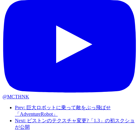
@MCTHNK
Prev: 巨大ロボットに乗って敵をぶっ飛ばせ
「AdventureRobot」
Next: ピストンのテクスチャ変更?「1.3」の初スクショ
が公開