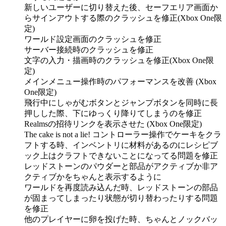
新しいユーザーに切り替えた後、セーフエリア画面か
らサインアウトする際のクラッシュを修正(Xbox One限
定)
ワールド設定画面のクラッシュを修正
サーバー接続時のクラッシュを修正
文字の入力・描画時のクラッシュを修正(Xbox One限
定)
メインメニュー操作時のパフォーマンスを改善 (Xbox
One限定)
飛行中にしゃがむボタンとジャンプボタンを同時に長
押しした際、下にゆっくり降りてしまうのを修正
Realmsの招待リンクを表示させた (Xbox One限定)
The cake is not a lie! コントローラー操作でケーキをクラ
フトする時、インベントリに材料があるのにレシピブ
ック上はクラフトできないことになってる問題を修正
レッドストーンのパウダーと部品がアクティブか非ア
クティブかをちゃんと表示するように
ワールドを再度読み込んだ時、レッドストーンの部品
が固まってしまったり状態が切り替わったりする問題
を修正
他のプレイヤーに卵を投げた時、ちゃんとノックバッ