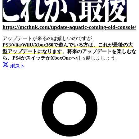
https://mcthnk.com/update-aquatic-coming-old-console/
アップデートが来るのは嬉しいのですが、
PS3/Vita/WiiU/Xbox360で遊んでいる方は、これが最後の大
型アップデートになります
。
将来のアップデートを楽しむな
ら、PS4かスイッチかXboxOneへ
引っ越しましょう。
ポスト