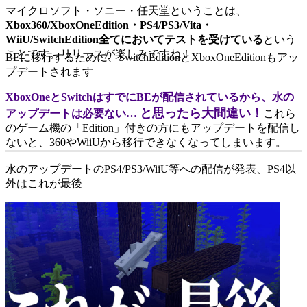
マイクロソフト・ソニー・任天堂ということは、
Xbox360/XboxOneEdition・PS4/PS3/Vita・
WiiU/SwitchEdition全てにおいてテストを受けている
という
ことです。リリースが楽しみですね！
BEに移行するために、SwitchEditionとXboxOneEditionもアッ
プデートされます
XboxOneとSwitchはすでにBEが配信されているから、水の
と思ったら大間違い！
アップデートは必要ない…
これら
のゲーム機の「Edition」付きの方にもアップデートを配信し
ないと、360やWiiUから移行できなくなってしまいます。
水のアップデートのPS4/PS3/WiiU等への配信が発表、PS4以
外はこれが最後