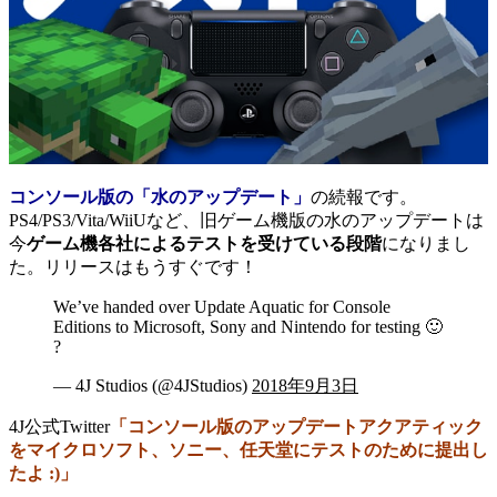
コンソール版の「水のアップデート」
の続報です。
PS4/PS3/Vita/WiiUなど、旧ゲーム機版の水のアップデートは
今
ゲーム機各社によるテストを受けている段階
になりまし
た。リリースはもうすぐです！
We’ve handed over Update Aquatic for Console
Editions to Microsoft, Sony and Nintendo for testing 🙂
?
— 4J Studios (@4JStudios)
2018年9月3日
4J公式Twitter
「コンソール版のアップデートアクアティック
をマイクロソフト、ソニー、任天堂にテストのために提出し
たよ :)」