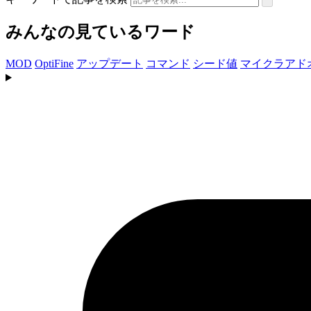
みんなの見ているワード
MOD
OptiFine
アップデート
コマンド
シード値
マイクラアド