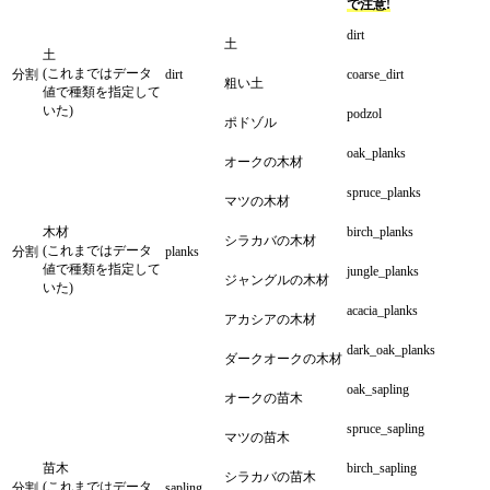
で注意!
dirt
土
土
(これまではデータ
分割
dirt
coarse_dirt
粗い土
値で種類を指定して
いた)
podzol
ポドゾル
oak_planks
オークの木材
spruce_planks
マツの木材
木材
birch_planks
シラカバの木材
(これまではデータ
分割
planks
値で種類を指定して
jungle_planks
ジャングルの木材
いた)
acacia_planks
アカシアの木材
dark_oak_planks
ダークオークの木材
oak_sapling
オークの苗木
spruce_sapling
マツの苗木
苗木
birch_sapling
シラカバの苗木
(これまではデータ
分割
sapling