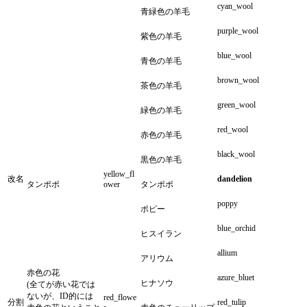
cyan_wool
青緑色の羊毛
purple_wool
紫色の羊毛
blue_wool
青色の羊毛
brown_wool
茶色の羊毛
green_wool
緑色の羊毛
red_wool
赤色の羊毛
black_wool
黒色の羊毛
yellow_fl
改名
dandelion
タンポポ
ower
タンポポ
poppy
ポピー
blue_orchid
ヒスイラン
allium
アリウム
赤色の花
azure_bluet
ヒナソウ
(全てが赤い花では
ないが、ID的には
red_flowe
分割
red_tulip