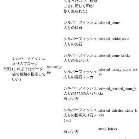
くなったので、種類
ごとに新しくIDが
割り振られた)
シルバーフィッシュ
infested_stone
入りの焼石
シルバーフィッシュ
infested_cobblestone
入りの丸石
シルバーフィッシュ
infested_stone_bricks
シルバーフィッシュ
入りの石レンガ
入りのブロック
monster_e
分割
(これまではデータ
infested_mossy_stone_bric
gg
シルバーフィッシュ
値で種類を指定して
ks
入りの苔石レンガ
いた)
シルバーフィッシュ
infested_cracked_stone_bri
入りのひびの入った
cks
石レンガ
シルバーフィッシュ
infested_chiseled_stone_br
入りの模様入り石レ
icks
ンガ
stone_bricks
石レンガ