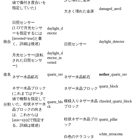
値で傷付き度合いを
指定していた)
damaged_anvil
大きく壊れた金床
日照センサー
(1.13で月光センサ
daylight_d
ーを指定するには
etector
[inverted=true]と書
統合
daylight_detector
く。詳細は後述)
日照センサー
daylight_d
月光センサー(反転
etector_in
された日照センサ
verted
ー)
改名
quartz_ore
nether_
quartz_ore
ネザー水晶鉱石
ネザー水晶鉱石
quartz_block
ネザー水晶ブロック
ネザー水晶ブロック
(これまではデータ
値で種類を指定して
模様入りネザー水晶
chiseled_quartz_block
quartz_blo
いた。柱状ネザー水
分割
ブロック
ck
晶ブロックの向き
は、これからは
柱状ネザー水晶ブロ
quartz_pillar
[axis=x|y|z]で指定す
ック
る。詳細は後述)
white_terracotta
白色のテラコッタ