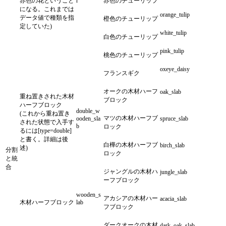
赤色の花ということ
r
赤色のチューリップ
になる。これまでは
orange_tulip
データ値で種類を指
橙色のチューリップ
定していた)
white_tulip
白色のチューリップ
pink_tulip
桃色のチューリップ
oxeye_daisy
フランスギク
オークの木材ハーフ
oak_slab
重ね置きされた木材
ブロック
ハーフブロック
double_w
(これから重ね置き
マツの木材ハーフブ
ooden_sla
spruce_slab
された状態で入手す
b
ロック
るには[type=double]
と書く。詳細は後
白樺の木材ハーフブ
birch_slab
述)
分割
ロック
と統
合
ジャングルの木材ハ
jungle_slab
ーフブロック
wooden_s
アカシアの木材ハー
acacia_slab
木材ハーフブロック
lab
フブロック
ダークオークの木材
dark_oak_slab