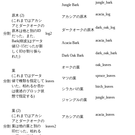
jungle_bark
Jungle Bark
acacia_log
原木 (2)
アカシアの原木
(これまではアカシ
アとダークオークの
dark_oak_log
ダークオークの原木
原木は他と別のID
分割
log2
だった。また、
acacia_bark
Bark(樹皮)はデータ
Acacia Bark
値12~15だったが新
しくIDが割り振ら
dark_oak_bark
Dark Oak Bark
れた)
oak_leaves
オークの葉
葉
(これまではデータ
spruce_leaves
マツの葉
値で種類を指定して
分割
leaves
いた。枯れるか否か
birch_leaves
シラカバの葉
は後述のブロック状
態で指定する)
jungle_leaves
ジャングルの葉
葉 (2)
acacia_leaves
(これまではアカシ
アカシアの葉
アとダークオークの
葉は他の葉と別の
分割
leaves2
IDだった。枯れる