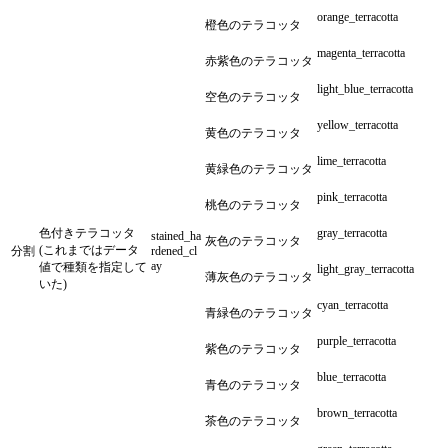
orange_terracotta
橙色のテラコッタ
magenta_terracotta
赤紫色のテラコッタ
light_blue_terracotta
空色のテラコッタ
yellow_terracotta
黄色のテラコッタ
lime_terracotta
黄緑色のテラコッタ
pink_terracotta
桃色のテラコッタ
色付きテラコッタ
gray_terracotta
stained_ha
灰色のテラコッタ
(これまではデータ
分割
rdened_cl
ay
値で種類を指定して
light_gray_terracotta
薄灰色のテラコッタ
いた)
cyan_terracotta
青緑色のテラコッタ
purple_terracotta
紫色のテラコッタ
blue_terracotta
青色のテラコッタ
brown_terracotta
茶色のテラコッタ