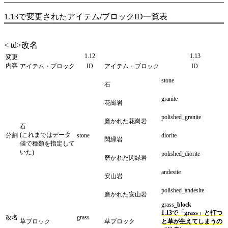
1.13で変更されたアイテム/ブロックID一覧表
< td>改名
1.12
1.13
変更
内容
アイテム・ブロック
ID
アイテム・ブロック
ID
stone
石
granite
花崗岩
polished_granite
磨かれた花崗岩
石
(これまではデータ
分割
stone
diorite
閃緑岩
値で種類を指定して
いた)
polished_diorite
磨かれた閃緑岩
andesite
安山岩
polished_andesite
磨かれた安山岩
grass
_block
1.13で「grass」と打つ
改名
grass
草ブロック
草ブロック
と草が生えてしまうの