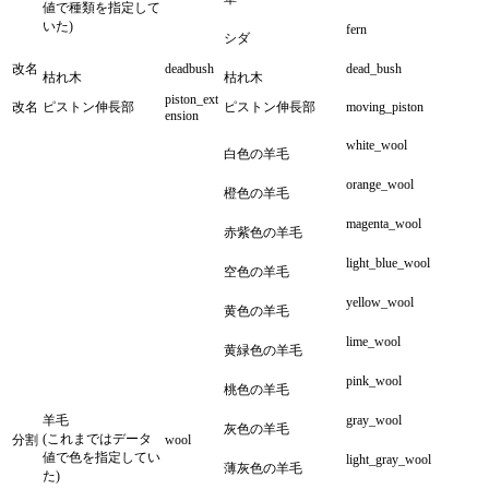
値で種類を指定して
いた)
fern
シダ
改名
deadbush
dead_bush
枯れ木
枯れ木
piston_ext
改名
ピストン伸長部
ピストン伸長部
moving_piston
ension
white_wool
白色の羊毛
orange_wool
橙色の羊毛
magenta_wool
赤紫色の羊毛
light_blue_wool
空色の羊毛
yellow_wool
黄色の羊毛
lime_wool
黄緑色の羊毛
pink_wool
桃色の羊毛
羊毛
gray_wool
灰色の羊毛
(これまではデータ
分割
wool
値で色を指定してい
light_gray_wool
薄灰色の羊毛
た)