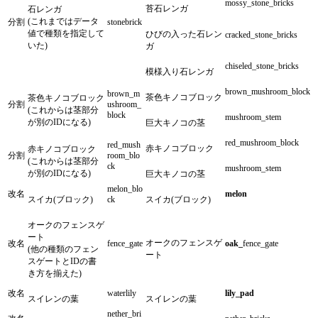
mossy_stone_bricks
苔石レンガ
石レンガ
(これまではデータ
分割
stonebrick
値で種類を指定して
ひびの入った石レン
cracked_stone_bricks
いた)
ガ
chiseled_stone_bricks
模様入り石レンガ
brown_mushroom_block
brown_m
茶色キノコブロック
茶色キノコブロック
分割
ushroom_
(これからは茎部分
block
mushroom_stem
が別のIDになる)
巨大キノコの茎
red_mushroom_block
red_mush
赤キノコブロック
赤キノコブロック
分割
room_blo
(これからは茎部分
ck
mushroom_stem
が別のIDになる)
巨大キノコの茎
melon_blo
改名
melon
スイカ(ブロック)
ck
スイカ(ブロック)
オークのフェンスゲ
ート
オークのフェンスゲ
改名
fence_gate
oak_
fence_gate
(他の種類のフェン
ート
スゲートとIDの書
き方を揃えた)
改名
waterlily
lily_pad
スイレンの葉
スイレンの葉
nether_bri