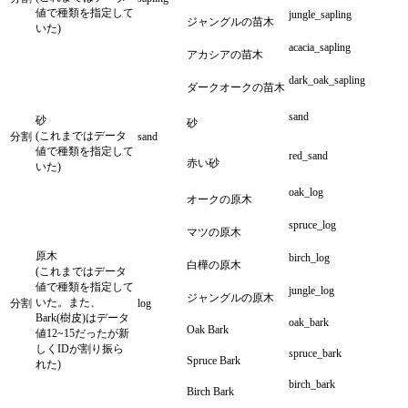
値で種類を指定して
jungle_sapling
ジャングルの苗木
いた)
acacia_sapling
アカシアの苗木
dark_oak_sapling
ダークオークの苗木
sand
砂
砂
(これまではデータ
分割
sand
値で種類を指定して
red_sand
赤い砂
いた)
oak_log
オークの原木
spruce_log
マツの原木
原木
birch_log
白樺の原木
(これまではデータ
値で種類を指定して
jungle_log
ジャングルの原木
いた。また、
分割
log
Bark(樹皮)はデータ
oak_bark
Oak Bark
値12~15だったが新
しくIDが割り振ら
spruce_bark
Spruce Bark
れた)
birch_bark
Birch Bark