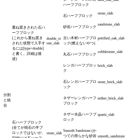
ハーフブロック
stone_slab
石ハーフブロック
sandstone_slab
砂岩ハーフブロック
重ね置きされた石ハ
ーフブロック
(これから重ね置き
古い木材ハーフブロ
petrified_oak_slab
double_st
された状態で入手す
one_slab
ック(燃えないやつ)
るには[type=double]
cobblestone_slab
と書く。詳細は後
丸石ハーフブロック
述)
レンガハーフブロッ
brick_slab
ク
石レンガハーフブロ
stone_brick_slab
ック
分割
ネザーレンガハーフ
nether_brick_slab
と統
ブロック
合
ネザー水晶ハーフブ
quartz_slab
ロック
石ハーフブロック
(全てが焼石の半ブ
Smooth Sandstone (か
ロックではないが、
stone_slab
つての滑らかな砂岩
smooth_sandstone
ID的には石ハーフ