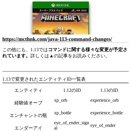
https://mcthnk.com/java-113-command-changes/
この他にも、1.13では
コマンドに関する様々な変更が予定さ
れています。
詳しくは▲の記事をお読みください。
1.13で変更されたエンティティID一覧表
エンティティ
1.12のID
1.13のID
xp_orb
experience_orb
経験値オーブ
xp_bottle
experience_bottle
エンチャントの瓶
eye_of_ender_sign
eye_of_ender
エンダーアイ
al