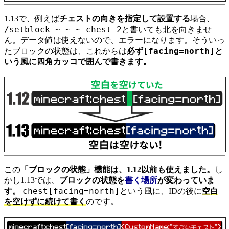
1.13で、例えば
チェストの向きを指定して設置する
場合、
/setblock ~ ~ ~ chest 2
と書いても北を向きませ
ん。データ値は使えないので、エラーになります。そういっ
[facing=north]
たブロックの状態は、これからは
必ず
と
いう風に四角カッコで囲んで書きます。
この
「ブロックの状態」機能は、1.12以前も使えました。
し
かし1.13では、
ブロックの状態を
書く場所
が変わっていま
chest[facing=north]
す。
という風に、IDの後に
空白
を空けずに続けて書く
のです。