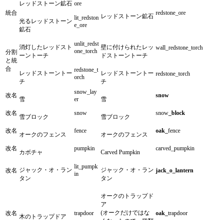
レッドストーン鉱石
ore
統合
redstone_ore
レッドストーン鉱石
lit_redston
光るレッドストーン
e_ore
鉱石
unlit_redst
消灯したレッドスト
壁に付けられたレッ
wall_redstone_torch
one_torch
分割
ーントーチ
ドストーントーチ
と統
合
redstone_t
レッドストーントー
レッドストーントー
redstone_torch
orch
チ
チ
snow_lay
改名
snow
雪
er
雪
改名
snow
snow
_block
雪ブロック
雪ブロック
改名
fence
oak_
fence
オークのフェンス
オークのフェンス
改名
pumpkin
carved_pumpkin
カボチャ
Carved Pumpkin
lit_pumpk
ジャック・オ・ラン
ジャック・オ・ラン
改名
jack_o_lantern
in
タン
タン
オークのトラップド
ア
(オークだけではな
改名
trapdoor
oak_
trapdoor
木のトラップドア