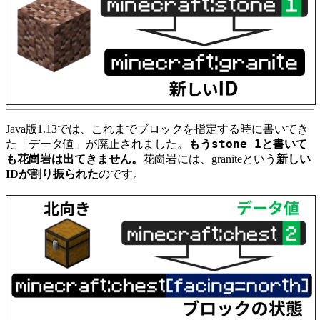
Java版1.13では、これまでブロックを指定する時に書いてき
stone 1
た「データ値」が廃止されました。
もう
と書いて
も花崗岩は出てきません。
花崗岩には、
granite
という
新しい
IDが割り振られた
のです。