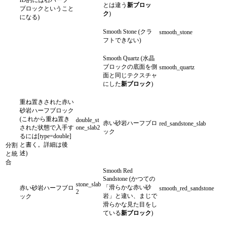
とは違う
新ブロッ
ブロックということ
ク
)
になる)
Smooth Stone (クラ
smooth_stone
フトできない)
Smooth Quartz (水晶
ブロックの底面を側
smooth_quartz
面と同じテクスチャ
にした
新ブロック
)
重ね置きされた赤い
砂岩ハーフブロック
(これから重ね置き
double_st
赤い砂岩ハーフブロ
red_sandstone_slab
された状態で入手す
one_slab2
ック
るには[type=double]
と書く。詳細は後
分割
述)
と統
合
Smooth Red
Sandstone (かつての
stone_slab
「滑らかな赤い砂
赤い砂岩ハーフブロ
smooth_red_sandstone
2
岩」と違い、まじで
ック
滑らかな見た目をし
ている
新ブロック
)