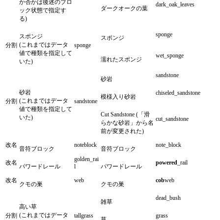
か否かは後述のブロ
dark_oak_leaves
ダークオークの葉
ック状態で指定す
る)
sponge
スポンジ
スポンジ
(これまではデータ
分割
sponge
値で種類を指定して
wet_sponge
濡れたスポンジ
いた)
sandstone
砂岩
砂岩
chiseled_sandstone
模様入り砂岩
(これまではデータ
分割
sandstone
値で種類を指定して
Cut Sandstone (「滑
いた)
cut_sandstone
らかな砂岩」から名
前が変更された)
改名
noteblock
note_block
音符ブロック
音符ブロック
golden_rai
改名
powered
_rail
パワードレール
l
パワードレール
改名
web
cob
web
クモの巣
クモの巣
dead_bush
雑草
高い草
(これまではデータ
分割
tallgrass
grass
草