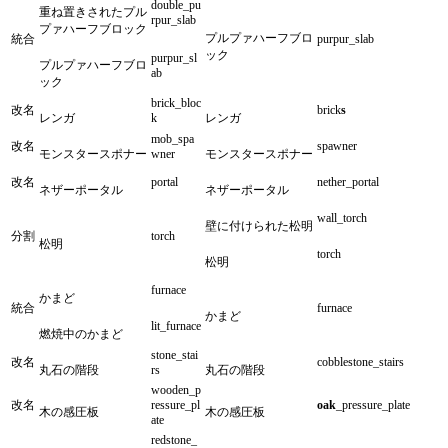
double_pu
重ね置きされたプル
rpur_slab
プァハーフブロック
プルプァハーフブロ
統合
purpur_slab
ック
purpur_sl
プルプァハーフブロ
ab
ック
brick_bloc
改名
brick
s
レンガ
k
レンガ
mob_spa
改名
spawner
モンスタースポナー
wner
モンスタースポナー
改名
portal
nether_portal
ネザーポータル
ネザーポータル
wall_torch
壁に付けられた松明
分割
torch
松明
torch
松明
furnace
かまど
統合
furnace
かまど
lit_furnace
燃焼中のかまど
stone_stai
改名
cobblestone_stairs
丸石の階段
rs
丸石の階段
wooden_p
改名
ressure_pl
oak
_pressure_plate
木の感圧板
木の感圧板
ate
redstone_