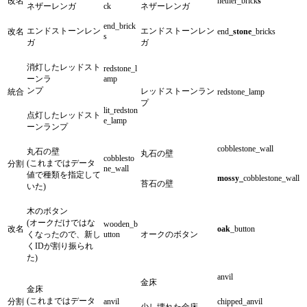
改名
nether_brick
s
ネザーレンガ
ck
ネザーレンガ
end_brick
エンドストーンレン
エンドストーンレン
改名
end
_stone
_bricks
s
ガ
ガ
消灯したレッドスト
redstone_l
ーンラ
amp
ンプ
レッドストーンラン
統合
redstone_lamp
プ
lit_redston
点灯したレッドスト
e_lamp
ーンランプ
cobblestone_wall
丸石の壁
丸石の壁
cobblesto
(これまではデータ
分割
ne_wall
値で種類を指定して
mossy_
cobblestone_wall
苔石の壁
いた)
木のボタン
(オークだけではな
wooden_b
改名
oak
_button
くなったので、新し
utton
オークのボタン
くIDが割り振られ
た)
anvil
金床
金床
(これまではデータ
分割
anvil
chipped_anvil
少し壊れた金床