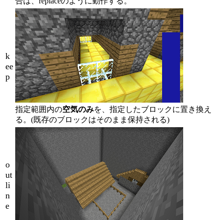
合は、
replace
のように動作する。
k
ee
p
指定範囲内の
空気のみ
を、指定したブロックに置き換え
る。(既存のブロックはそのまま保持される)
o
ut
li
n
e