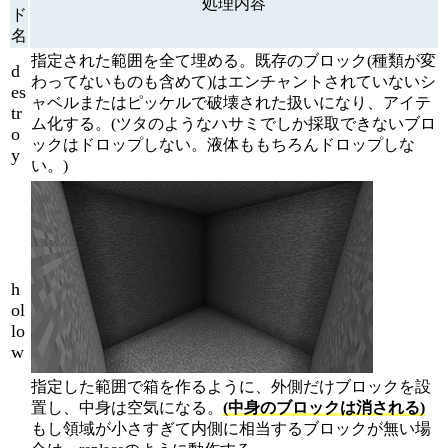
処理内容
ド
名
指定された範囲を全て埋める。既存のブロック(種類が変
d
わってないものも含めて)はエンチャントされていないシ
es
ャベルまたはピッケルで破壊された扱いになり、アイテ
tr
ム化する。(ツタのようなハサミでしか採取できないブロ
o
ックはドロップしない。液体ももちろんドロップしな
y
い。)
h
ol
lo
w
指定した範囲で箱を作るように、外側だけブロックを設
置し、中身は空気になる。
(中身のブロックは消される)
もし領域が小さすぎて内側に相当するブロックが無い場