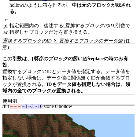
hollow
のように箱を作るが、
中は元のブロックが残され
る。
re
pl
指定範囲内の、後述する[
置換するブロックのID
]引数で
ac
指定したブロックだけを置き換える。
e
置換するブロックのID
と
置換するブロックのデータ値
(任
意)
この引数は、[
既存のブロックの扱い
]が
replace
の時のみ有
効。
置換するブロックのIDとデータ値を指定する。データ値を
指定しない場合は、データ値に関係無くIDが合致するブロ
ックが置換される。
IDもデータ値も指定しない場合は、領
域内の全てのブロックが置換される。
使用例
/fill
~ ~ ~
~3 ~3 ~10
stone 0 hollow