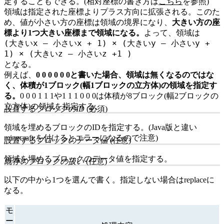
定することもできる。(相対座標の書き方は
こちら
を参照)
領域は指定された座標よりプラス方向に拡張される。このた
め、値が小さい方の座標は領域の境界になり、
大きい方の座
標より1つ大きい座標まで領域になる。
よって、領域は
(大きいx – 小さいx + 1) × (大きいy – 小さいy +
1) × (大きいz – 小さいz +1 )
となる。
例えば、
0 0 0 0 0 0
と書いた場合、領域は無くなるのではな
く、体積が1ブロック(幅1ブロックの立方体)の領域を指定す
る。
0 0 0 1 1 1
や
1 1 1 0 0 0
は体積が8ブロック(幅2ブロックの
立方体)の領域を指定する。
設置するブロックのID
(必須)
領域を埋めるブロックのIDを指定する。(Java版と違い
minecraft:
を付けるとエラーになるので注意)
設置するブロックのデータ値
(任意)
領域を埋めるブロックのデータ値を指定する。
既存のブロックの扱い
(任意)
以下の中から1つを選んで書く。指定しない場合は
replace
に
なる。
モ
ー