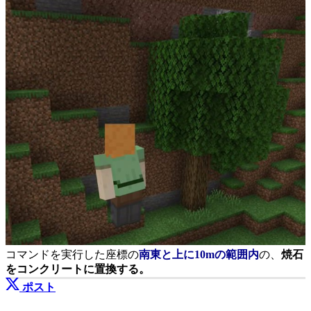
コマンドを実行した座標の
南東と上に10mの範囲内
の、
焼石
をコンクリートに置換する。
ポスト