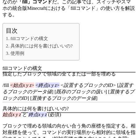
なのが
「fill」コマンド
だ。この記事では、スイッチやスマ
ホの統合版Minecraftにおける「fillコマンド」の使い方を解説
する。
目次
fillコマンドの構文
具体的には何を書けばいいの?
使用例
fillコマンドの構文
指定したブロックで領域の全てまたは一部を埋める
/fill
<
始点x y z
>
<
終点x y z
>
<
設置するブロックのID
> [
設置す
るブロックのデータ値
] [
既存のブロックの扱い
] [
置換するブ
ロックのID
] [
置換するブロックのデータ値
]
具体的には何を書けばいいの?
始点x y z
と
終点x y z
(必須)
ブロックで埋める領域の向かい合う角の座標を指定する。相
対座標を使って、コマンドの実行場所から相対的に領域を指