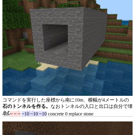
コマンドを実行した座標から南に10m、横幅が4メートルの
石のトンネルを作る。
なおトンネルの入口と出口は自分で壊
さないといけない。
/fill
~ ~ ~
~10 ~10 ~10
concrete 0 replace stone