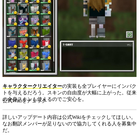
キャラクタークリエイター
の実装も全プレイヤーにインパク
トを与えるだろう。スキンの自由度が大幅に上がった。従来
の全身スキンも使えるのでご安心を。
公式Wikiをチェック
詳しいアップデート内容は公式Wikiをチェックしてほしい。
なお翻訳メンバーが足りないので協力してくれる人を募集中
だ。