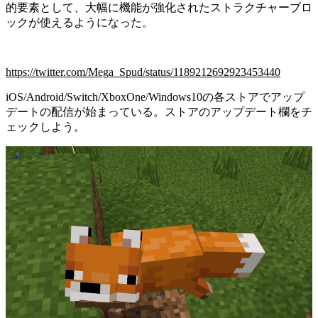
的要素として、大幅に機能が強化されたストラクチャーブロ
ックが使えるようになった。
https://twitter.com/Mega_Spud/status/1189212692923453440
iOS/Android/Switch/XboxOne/Windows10の各ストアでアップ
デートの配信が始まっている。ストアのアップデート欄をチ
ェックしよう。