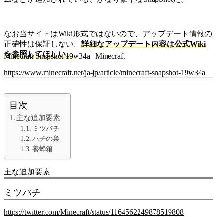
なお当サイトはWiki形式ではないので、アップデート情報の
正確性は保証しない。
詳細なアップデート内容は
公式Wiki
を参照してほしい。
Minecraft Snapshot 19w34a | Minecraft
https://www.minecraft.net/ja-jp/article/minecraft-snapshot-19w34a
目次
主な追加要素
ミツバチ
ハチの巣
養蜂箱
主な追加要素
ミツバチ
https://twitter.com/Minecraft/status/1164562249878519808