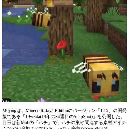
Mojangは、Minecraft: Java Editionのバージョン「1.15」の開発
版である「19w34a(19年の34週目のSnapShot)」を公開した。
目玉は新Mobの「ハチ」で、ハチの巣や関連する素材アイテ
ムなどが追加されている、かなり豪華なSnapShotだ。