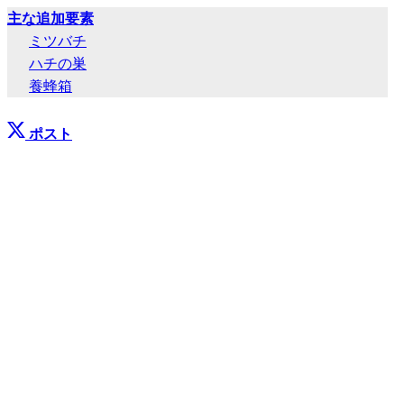
主な追加要素
ミツバチ
ハチの巣
養蜂箱
ポスト