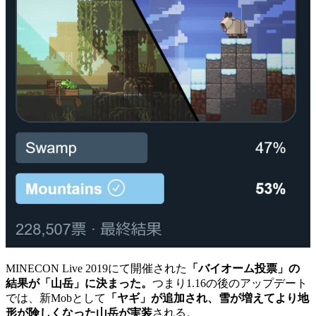
MINECON Live 2019にて開催された
「バイオーム投票」の
結果が「山岳」に決まった。
つまり1.16の後のアップデート
では、新Mobとして
「ヤギ」が追加され、雪が増えてより地
形が険しくなった山岳が実装
される。