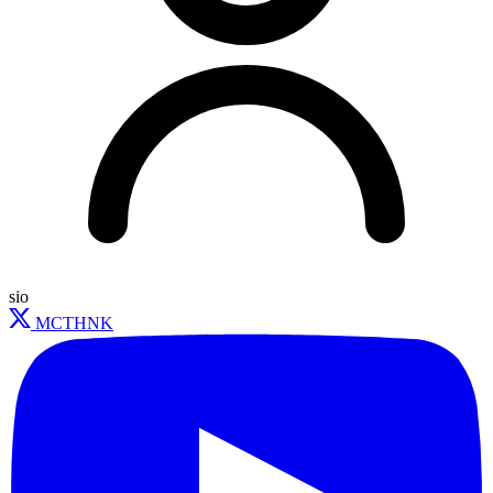
sio
MCTHNK