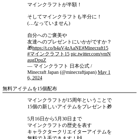
マインクラフトが半額！
そしてマインクラフトも半分に！
(…なっていません)
自分へのご褒美や
友達へのプレゼントにいかがですか？
🎁
https://t.co/h4aV4zAaNE
#Minecraft15
#マインクラフト15
pic.twitter.com/vmN
augDpuZ
— マインクラフト 日本公式 /
Minecraft Japan (@minecraftjapan)
May 1
6, 2024
無料アイテムを15個配布
マインクラフトが15周年ということで
15個の新しいアイテムをプレゼント🎁
5月16日から5月30日まで
マインクラフトの歴史を表す
キャラクタークリエイターアイテムを
無料で入手できます！🙌