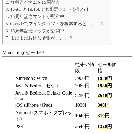
無料アイテムを15個配布
TwitchとTikTokでも限定マントを配布！
15周年記念マントが配布中
Googleでマインクラフトを検索すると、、、？
15周年記念マップが公開中
まだまだお得な情報が、、、？
Minecraftがセール中
従来の値
セール価
段
格
Nintendo Switch
3960円
1980円
Java & Bedrock
セット
3960円
1980円
Java & Bedrock Deluxe Colle
5280円
2640円
ction
iOS
(iPhone / iPad)
1000円
300円
Android (スマホ・タブレッ
1040円
310円
ト)
PS4
2640円
1320円