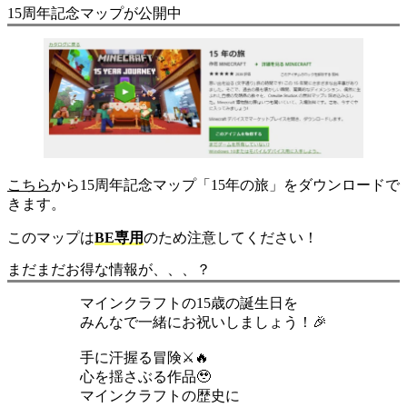
15周年記念マップが公開中
こちら
から15周年記念マップ「15年の旅」をダウンロードで
きます。
このマップは
BE専用
のため注意してください！
まだまだお得な情報が、、、？
マインクラフトの15歳の誕生日を
みんなで一緒にお祝いしましょう！🎉
手に汗握る冒険⚔️🔥
心を揺さぶる作品🥹
マインクラフトの歴史に