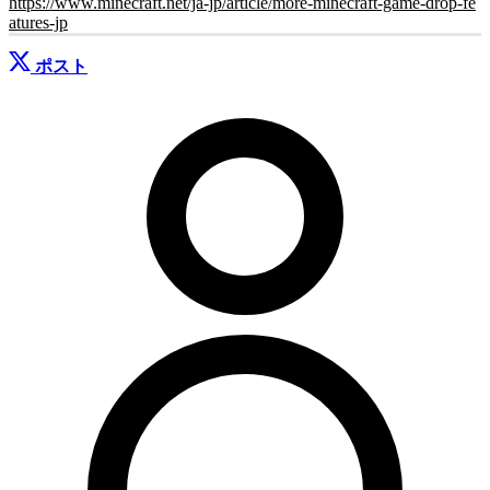
https://www.minecraft.net/ja-jp/article/more-minecraft-game-drop-fe
atures-jp
ポスト