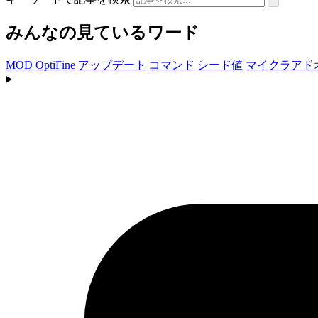
みんなの見ているワード
MOD
OptiFine
アップデート
コマンド
シード値
マイクラアド