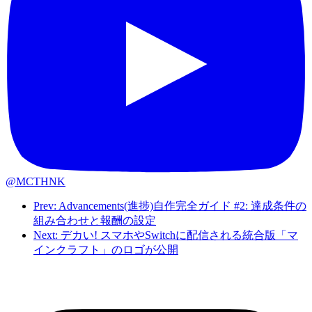
@MCTHNK
Prev: Advancements(進捗)自作完全ガイド #2: 達成条件の
組み合わせと報酬の設定
Next: デカい! スマホやSwitchに配信される統合版「マ
インクラフト」のロゴが公開