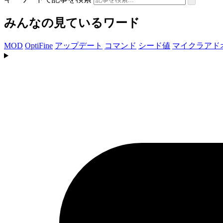
みんなの見ているワード
MOD
OptiFine
アップデート
コマンド
シード値
マイクラアド