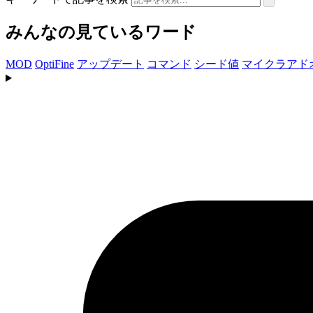
みんなの見ているワード
MOD
OptiFine
アップデート
コマンド
シード値
マイクラアド