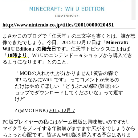
http://www.nintendo.co.jp/titles/20010000020451
まさかこのブログで「任天堂」の三文字を書くとは、誰が想
像できたでしょう。今日、2015年12月17日は
「Minecraft:
Wii U Edition」の発売日
です。
任天堂トピックス
によれば
18時より
、Wii Uのニンテンドーｅショップから購入でき
るようになります
とのこと。
「MODの入れかたが分かりません! 黄昏の森で
す! ちなみにWii Uです」 ってコメントが来るの
だけはやめてほしい 「どうぶつの森? (難聴) eシ
ョップでダウンロードしてくださいな」って返す
けど
? (@MCTHNK)
2015, 12月 7
PC版プレイヤーの私にはゲーム機版は興味無いのですが、
マイクラをプレイする年齢層がますます広がるでしょうから
ちょっと心配です。皆さんWiiU版を購入する予定はありま