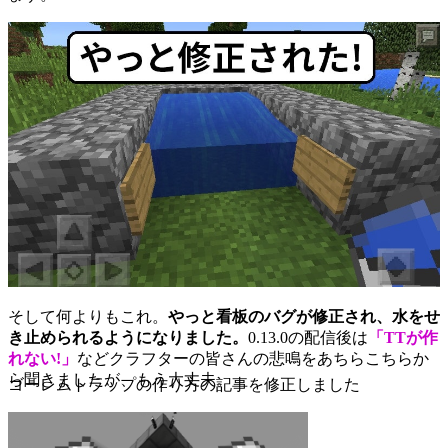
そして何よりもこれ。
やっと看板のバグが修正され、水をせ
き止められるようになりました。
0.13.0の配信後は
「TTが作
れない!」
などクラフターの皆さんの悲鳴をあちらこちらか
ら聞きましたが、もう大丈夫。
ゴーレムトラップの作り方の記事を修正しました