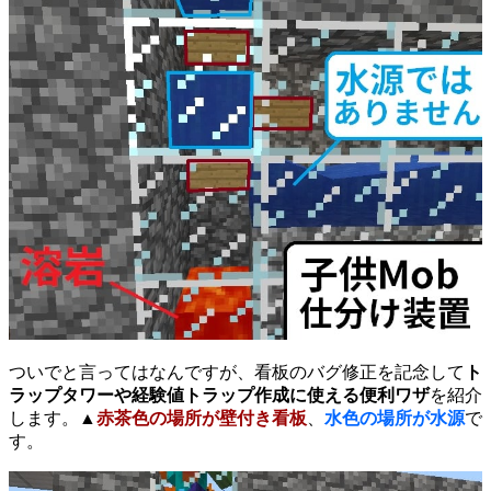
ついでと言ってはなんですが、看板のバグ修正を記念して
ト
ラップタワーや経験値トラップ作成に使える便利ワザ
を紹介
します。▲
赤茶色の場所が壁付き看板
、
水色の場所が水源
で
す。