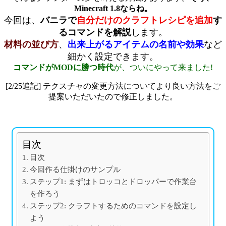
Minecraft 1.8ならね。
今回は、
バニラで
自分だけのクラフトレシピを追加
す
るコマンドを解説
します。
材料の並び方
、
出来上がるアイテムの名前や効果
など
細かく設定できます。
コマンドがMODに勝つ時代
が、ついにやって来ました!
[2/25追記] テクスチャの変更方法についてより良い方法をご
提案いただいたので修正しました。
目次
目次
今回作る仕掛けのサンプル
ステップ1: まずはトロッコとドロッパーで作業台
を作ろう
ステップ2: クラフトするためのコマンドを設定し
よう