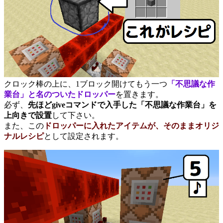
クロック棒の上に、1ブロック開けてもう一つ
「不思議な作
業台」と名のついたドロッパー
を置きます。
必ず、
先ほどgiveコマンドで入手した「不思議な作業台」を
上向きで設置
して下さい。
また、この
ドロッパーに入れたアイテムが、そのままオリジ
ナルレシピ
として設定されます。