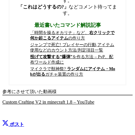
す。
「これはどうするの?」
などコメント待ってま
す。
最近書いたコマンド解説記事
「時間を操るオカリナ」など、
右クリックで
何か起こるアイテム
の作り方
ジャンプで死亡! プレイヤーの行動,アイテム
使用などのカウント方法/判定項目一覧
投げて攻撃する”爆弾”
を作る方法 – PvP、配
布ワールド作成に
マイクラで獣神祭?
ランダムにアイテム・Mo
bが出る
ガチャ装置の作り方
参考にさせて頂いた動画様
Custom Crafting V2 in minecraft 1.8 – YouTube
ポスト