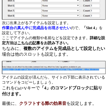
次に出来上がるアイテムを設定します。
作業台の真ん中に完成品を出現させたい
ので、
「Slot 4」
を
設定して下さい。
ここでアイテムの種類や名前などを設定できます。
詳細な設
定方法は
こちらの記事
をお読み下さい。
ちなみに、
複数のアイテムを完成品として設定したい
場合は他のスロットも設定します。
アイテムの設定が済んだら、サイトの下部に表示されている
コマンドをコピーしましょう。
これを
+
キーで
「4」のコマンドブロックに貼り
Ctrl
V
付けます。
最後に、
クラフトする際の効果音
を設定します。