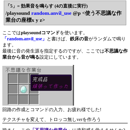
「5」= 効果音を鳴らす (4の直後に実行)
/playsound
random.anvil_use
@p <使う不思議な作
業台の座標x y z>
ここでは
playsoundコマンド
を使います。
「random.anvil_use」
と書けば、
鉄床の音
がランダムで鳴り
ます。
最後に音の発生源を指定するのですが、ここでは
不思議な作
業台から音が鳴る
設定にしています。
回路の作成とコマンドの入力、お疲れ様でした!
テクスチャを変えて、トロッコ無しverを作ろう