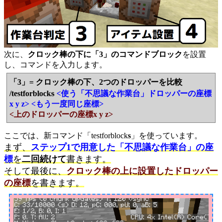
次に、
クロック棒の下に「3」のコマンドブロック
を設置
し、コマンドを入力します。
「3」= クロック棒の下、2つのドロッパーを比較
s
/testforblock
<使う「不思議な作業台」ドロッパーの座標
x y z>
<もう一度同じ座標>
<上のドロッパーの座標x y z>
ここでは、新コマンド「testforblock
s
」を使っています。
まず、
ステップ1で用意した「不思議な作業台」の座
標
を
二回続けて
書きます。
そして最後に、
クロック棒の上に設置したドロッパー
の座標
を書きます。