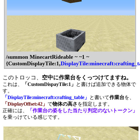
/summon MinecartRideable ~ ~1 ~
{CustomDisplayTile:1,
DisplayTile:minecraft:crafting_t
このトロッコ、
空中に作業台をくっつけてますね。
これは、
「CustomDispayTile:1」
と書けば追加できる物体で
す。
「DisplayTile:minecraft:crafting_table」
と書いて
作業台
を、
「DisplayOffset:42」
で
物体の高さ
を指定します。
正確には、
「作業台の姿をした当たり判定のないトークン」
を乗っけている感じです。