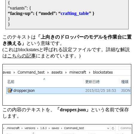
{
“variants”: {
“facing=up”: { “model”: “
crafting_table
” }
}
}
このテキストは
「上向きのドロッパーのモデルを作業台に置
き換える」
という意味です。
(これはblockstatesと呼ばれる設定ファイルです。詳細な解説
は
こちらの記事
にまとめています。)
この内容のテキストを、
「dropper.json」
という名前で保存
します。