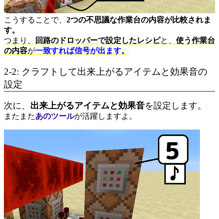
こうすることで、
2つの不思議な作業台の内容が比較されま
す。
つまり、
回路のドロッパーで設定したレシピ
と、
使う作業台
の内容
が
一致すれば信号が出ます。
2-2: クラフトして出来上がるアイテムと効果音の
設定
次に、
出来上がるアイテムと効果音
を設定します。
またまた
あのツール
が活躍しますよ。