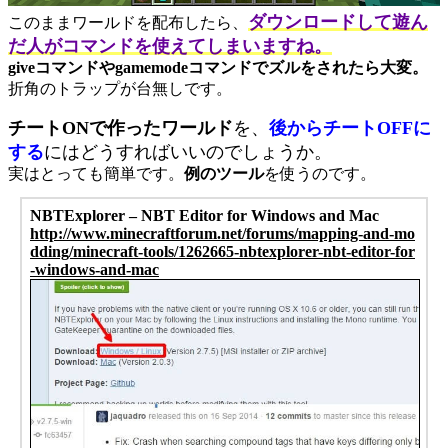
ダウンロードして遊ん
このままワールドを配布したら、
だ人がコマンドを使えてしまいますね。
giveコマンドやgamemodeコマンドでズルをされたら大変。
折角のトラップが台無しです。
チートONで作ったワールド
を、
後からチートOFFに
する
にはどうすればいいのでしょうか。
実はとっても簡単です。
例のツール
を使うのです。
NBTExplorer – NBT Editor for Windows and Mac
http://www.minecraftforum.net/forums/mapping-and-mo
dding/minecraft-tools/1262665-nbtexplorer-nbt-editor-for
-windows-and-mac