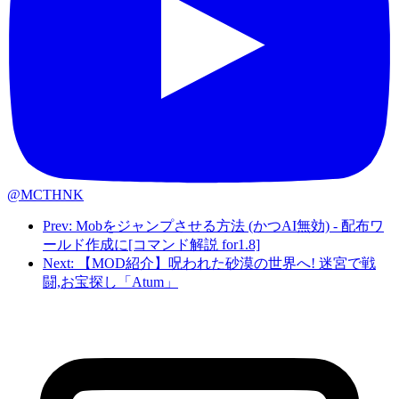
@MCTHNK
Prev: Mobをジャンプさせる方法 (かつAI無効) - 配布ワ
ールド作成に[コマンド解説 for1.8]
Next: 【MOD紹介】呪われた砂漠の世界へ! 迷宮で戦
闘,お宝探し「Atum」