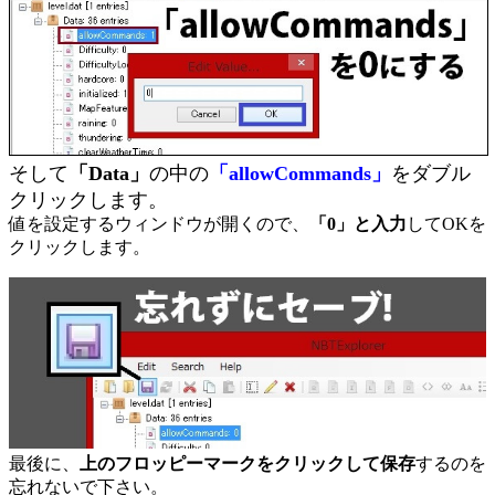
そして
「Data」
の中の
「allowCommands」
をダブル
クリックします。
値を設定するウィンドウが開くので、
「0」と入力
してOKを
クリックします。
最後に、
上のフロッピーマークをクリックして保存
するのを
忘れないで下さい。