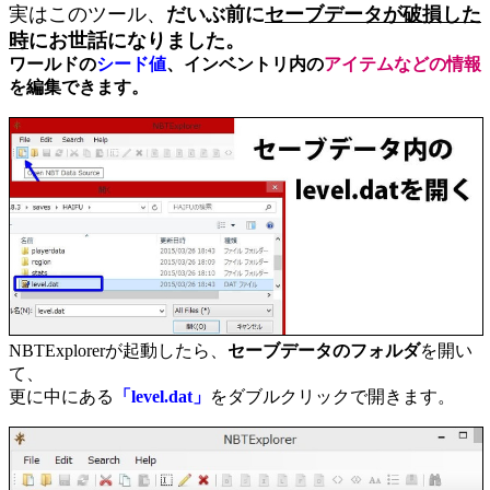
実はこのツール、
だいぶ前に
セーブデータが破損した
時
にお世話になりました。
ワールドの
シード値
、インベントリ内の
アイテムなどの情報
を編集できます。
NBTExplorerが起動したら、
セーブデータのフォルダ
を開い
て、
更に中にある
「level.dat」
をダブルクリックで開きます。