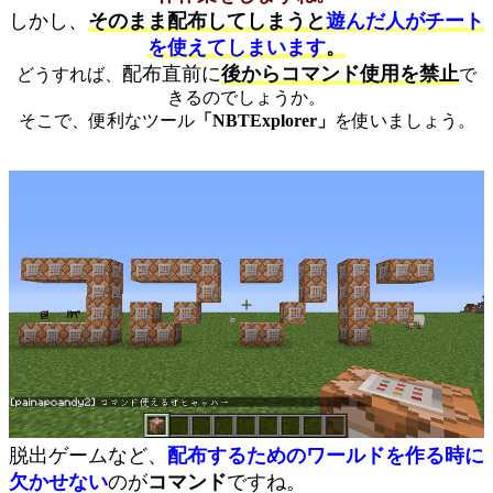
しかし、
そのまま配布してしまうと
遊んだ人がチート
を使えてしまいます
。
配布直前に
後からコマンド使用を禁止
どうすれば、
で
きるのでしょうか。
そこで、便利なツール
「NBTExplorer」
を使いましょう。
脱出ゲームなど、
配布するためのワールドを作る時に
欠かせない
のが
コマンド
ですね。