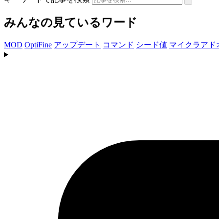
みんなの見ているワード
MOD
OptiFine
アップデート
コマンド
シード値
マイクラアド