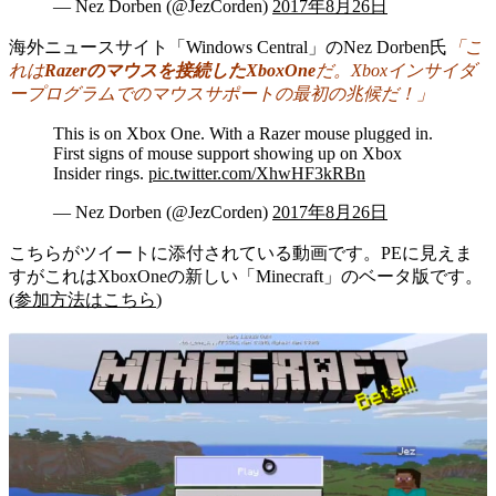
— Nez Dorben (@JezCorden)
2017年8月26日
海外ニュースサイト「Windows Central」のNez Dorben氏
「こ
れは
Razerのマウスを接続したXboxOne
だ。Xboxインサイダ
ープログラムでのマウスサポートの最初の兆候だ！」
This is on Xbox One. With a Razer mouse plugged in.
First signs of mouse support showing up on Xbox
Insider rings.
pic.twitter.com/XhwHF3kRBn
— Nez Dorben (@JezCorden)
2017年8月26日
こちらがツイートに添付されている動画です。PEに見えま
すがこれはXboxOneの新しい「Minecraft」のベータ版です。
(
参加方法はこちら
)