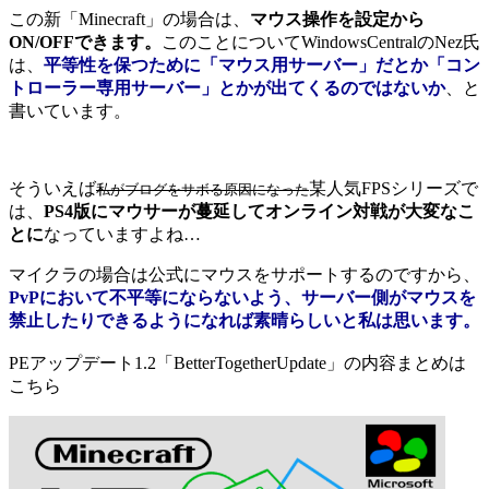
この新「Minecraft」の場合は、
マウス操作を設定から
ON/OFFできます。
このことについてWindowsCentralのNez氏
は、
平等性を保つために「マウス用サーバー」だとか「コン
トローラー専用サーバー」とかが出てくるのではないか
、と
書いています。
そういえば
某人気FPSシリーズで
私がブログをサボる原因になった
は、
PS4版にマウサーが蔓延してオンライン対戦が大変なこ
とに
なっていますよね…
マイクラの場合は公式にマウスをサポートするのですから、
PvPにおいて不平等にならないよう、サーバー側がマウスを
禁止したりできるようになれば素晴らしいと私は思います。
PEアップデート1.2「BetterTogetherUpdate」の内容まとめは
こちら