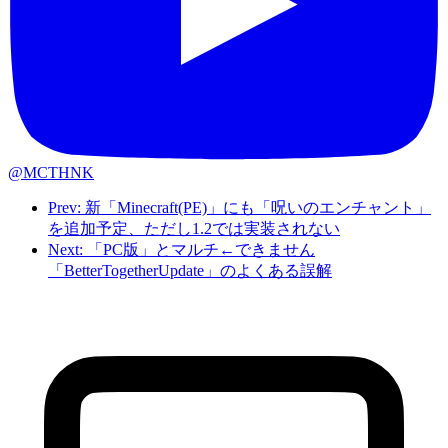
@MCTHNK
Prev: 新「Minecraft(PE)」にも「呪いのエンチャント」
を追加予定、ただし1.2では実装されない
Next: 「PC版」とマルチ←できません
「BetterTogetherUpdate」のよくある誤解