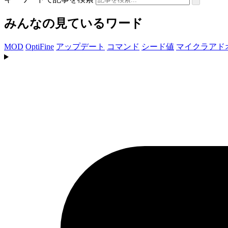
みんなの見ているワード
MOD
OptiFine
アップデート
コマンド
シード値
マイクラアド