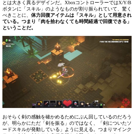
とは大きく異るデザインだ。XboxコントローラーではX/Y/B
ボタンに「スキル」のようなものが割り振られていて、驚く
べきことに、
体力回復アイテムは「スキル」として用意され
ている。つまり「肉を拾わなくても時間経過で回復できる」
ということだ。
おそらく剣の感触を確かめるためにぶん回しているのだろう
が、明らかにただ「剣を振る」のではなく、「剣についたソ
ードスキルが発動している」ように見える。つまりマインク