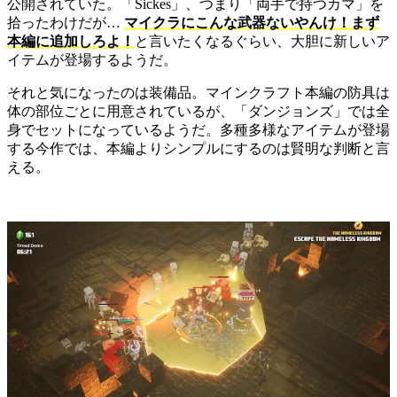
公開されていた。「Sickes」、つまり「両手で持つカマ」を
拾ったわけだが…
マイクラにこんな武器ないやんけ！まず
本編に追加しろよ！
と言いたくなるぐらい、大胆に新しいア
イテムが登場するようだ。
それと気になったのは装備品。マインクラフト本編の防具は
体の部位ごとに用意されているが、「ダンジョンズ」では全
身でセットになっているようだ。多種多様なアイテムが登場
する今作では、本編よりシンプルにするのは賢明な判断と言
える。