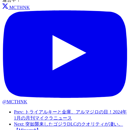
MCTHNK
@MCTHNK
Prev: トライアルキーと金庫、アルマジロの目！2024年
1月の月刊マイクラニュース
Next: 突如襲来したゴジラDLCのクオリティが凄い。