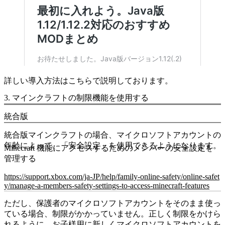
詳しい導入方法はこちらで説明しております。
3. マインクラフトの制限機能を使用する
統合版
統合版マインクラフトの場合、マイクロソフトアカウントの
年齢によって、「安全設定」を使用できるようになります。
Minecraft 機能にアクセスするためのメンバーの安全設定を
管理する
https://support.xbox.com/ja-JP/help/family-online-safety/online-safet
y/manage-a-members-safety-settings-to-access-minecraft-features
ただし、保護者のマイクロソフトアカウントをそのまま使っ
ている場合、制限がかかっていません。正しく制限をかけら
れるように、お子様用に新しくマイクロソフトアカウントを