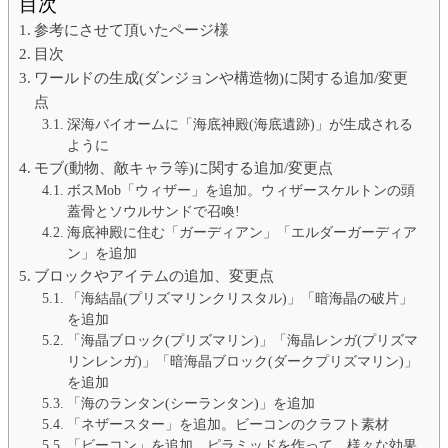
目次
参考にさせて頂いたページ様
目次
ワールドの生成(ダンジョンや構造物)に関する追加/変更
点
深海バイオームに「海底神殿(海底遺跡)」が生成される
ように
モブ(動物、敵キャラ等)に関する追加/変更点
ボスMob「ウィザー」を追加。ウィザースケルトンの頭
蓋骨とソウルサンドで召喚!
海底神殿に住む「ガーディアン」「エルダーガーディア
ン」を追加
ブロックやアイテムの追加、変更点
「海結晶(プリズマリンクリスタル)」「暗海晶の破片」
を追加
「海晶ブロック(プリズマリン)」「海晶レンガ(プリズマ
リンレンガ)」「暗海晶ブロック(ダークプリズマリン)」
を追加
「海のランタン(シーランタン)」を追加
「ネザースター」を追加。ビーコンのクラフト素材
「ビーコン」を追加。ピラミッドを作って、様々な効果