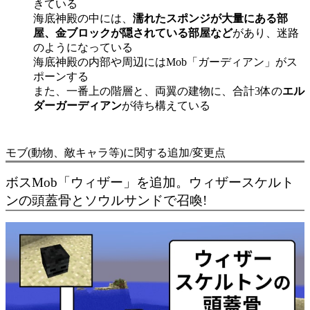
きている
海底神殿の中には、
濡れたスポンジが大量にある部
屋、金ブロックが隠されている部屋など
があり、迷路
のようになっている
海底神殿の内部や周辺にはMob「ガーディアン」がス
ポーンする
また、一番上の階層と、両翼の建物に、合計3体の
エル
ダーガーディアン
が待ち構えている
モブ(動物、敵キャラ等)に関する追加/変更点
ボスMob「ウィザー」を追加。ウィザースケルト
ンの頭蓋骨とソウルサンドで召喚!