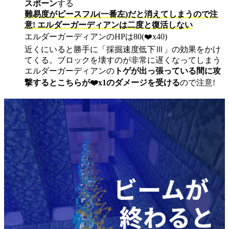
スポーン
する
難易度がピースフル(一番左)だと消えてしまうので注
意! エルダーガーディアンは二度と復活しない
エルダーガーディアンのHPは80(❤️x40)
近くにいると勝手に「採掘速度低下Ⅲ」の効果をかけ
てくる。ブロックを壊すのが非常に遅くなってしまう
エルダーガーディアンの
トゲが出っ張っている間に攻
撃するとこちらが❤️x1のダメージを受ける
ので注意!