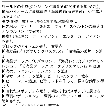
ワールドの生成(ダンジョンや構造物)に関する追加/変更点
深海バイオームに新構造物「海底神殿(海底遺跡)」が生成さ
れるように
モブ(動物、敵キャラ等)に関する追加/変更点
ボスMob「ウィザー」を追加。ウィザースケルトンの頭蓋骨
とソウルサンドで召喚!
海底神殿に住む「ガーディアン」「エルダーガーディアン」
を追加
ブロックやアイテムの追加、変更点
「海結晶(プリズマリンクリスタル)」「暗海晶の破片」を追
加
「海晶ブロック(プリズマリン)」「海晶レンガ(プリズマリン
レンガ)」「暗海晶ブロック(ダークプリズマリン)」を追加
「海のランタン(シーランタン)」を追加
「ネザースター」を追加。ビーコンのクラフト素材
「ビーコン」を追加。ピラミッドを作って、様々な効果を得
よう!
「濡れたスポンジ」を追加。精錬すればスポンジに戻せる
「衰弱のポーション」「衰弱のスプラッシュポーション」が
追加された
ゲームプレイに関する追加/変更点