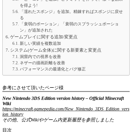
を得よう!
「濡れたスポンジ」を追加。精錬すればスポンジに戻せ
る
「衰弱のポーション」「衰弱のスプラッシュポーショ
ン」が追加された
ゲームプレイに関する追加/変更点
新しい実績を複数追加
システム(ゲーム全体)に関する新要素と変更点
洞窟内での視界を改善
ネザーの描画距離を改善
パフォーマンスの最適化とバグ修正
参考にさせて頂いたページ様
New Nintendo 3DS Edition version history – Official Minecraft
Wiki
https://minecraft.gamepedia.com/New_Nintendo_3DS_Edition_vers
ion_history
その他、公式Wikiやゲーム内更新履歴を参照しました
目次