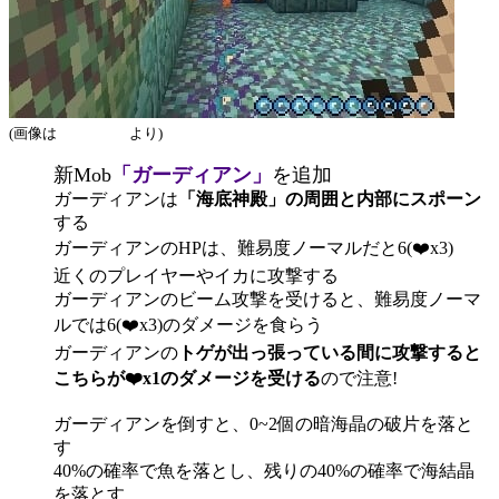
(画像は
公式サイト
より)
新Mob
「ガーディアン」
を追加
ガーディアンは
「海底神殿」の周囲と内部にスポーン
する
ガーディアンのHPは、難易度ノーマルだと6(❤️x3)
近くのプレイヤーやイカに攻撃する
ガーディアンのビーム攻撃を受けると、難易度ノーマ
ルでは6(❤️x3)のダメージを食らう
ガーディアンの
トゲが出っ張っている間に攻撃すると
こちらが❤️x1のダメージを受ける
ので注意!
ガーディアンを倒すと、0~2個の暗海晶の破片を落と
す
40%の確率で魚を落とし、残りの40%の確率で海結晶
を落とす