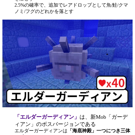
2.5%の確率で、追加でレアドロップとして魚/鮭/クマ
ノミ/フグのどれかを落とす
「エルダーガーディアン」
は、新Mob「ガーデ
ィアン」のボスバージョンである
エルダーガーディアンは
「海底神殿」一つにつき三体