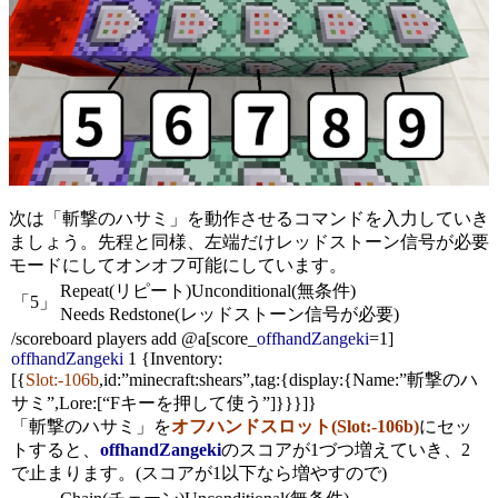
次は「斬撃のハサミ」を動作させるコマンドを入力していき
ましょう。先程と同様、左端だけ
レッドストーン信号が必要
モードにしてオンオフ可能にしています。
Repeat(リピート)
Unconditional(無条件)
「5」
Needs Redstone(レッドストーン信号が必要)
/scoreboard players add @a[score_
offhandZangeki
=1]
offhandZangeki
1 {Inventory:
[{
Slot:-106b
,id:”minecraft:shears”,tag:{display:{Name:”斬撃のハ
サミ”,Lore:[“Fキーを押して使う”]}}}]}
「斬撃のハサミ」を
オフハンドスロット(Slot:-106b)
にセッ
トすると、
offhandZangeki
のスコアが1づつ増えていき、2
で止まります。(スコアが1以下なら増やすので)