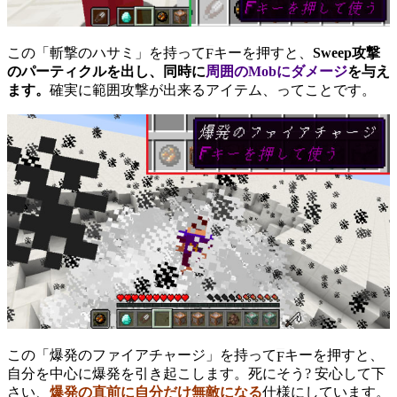
この「斬撃のハサミ」を持って
キーを押すと、
Sweep攻撃
F
のパーティクルを出し、同時に
周囲のMobにダメージ
を与え
ます。
確実に範囲攻撃が出来るアイテム、ってことです。
この「爆発のファイアチャージ」を持って
キーを押すと、
F
自分を中心に爆発を引き起こします。死にそう? 安心して下
さい、
爆発の直前に自分だけ無敵になる
仕様にしています。