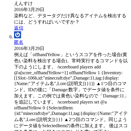
えんすけ
2016年3月29日
染料など、デタータグだけ異なるアイテムを検出する
には、どうすればいいですか？
返信
匿名
2016年3月29日
例えば「offhandYellow」というスコアを作った場合(黄
色い染料を検出する場合)、常時実行するコマンドを以
下のようにします。 /scoreboard players add
@a[score_offhandYellow=1] offhandYellow 1 {Inventory:
[{Slot:-106b,id:"minecraft:dye",Damage:11,tag:{display:
{Name:"アイテム名",Lore:[説明文]}}}]} ▲1つ目のコマ
ンド。IDの後に「Damage:数字」でデータ値を条件に
加えます。この例では黄色い染料なので「Damage:11」
を追記しています。 /scoreboard players set @a
offhandYellow 0 {SelectedItem:
{id:"minecraft:dye",Damage:11,tag:{display:{Name:"アイテ
ム名",Lore:[説明文]}}}} ▲2つ目のコマンド。同じよう
にデータ値をSelectedItemの条件に加えます。 後はスコ