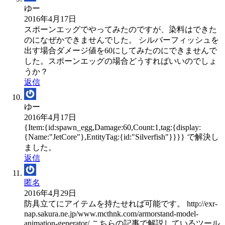
ゆー
2016年4月17日
スポーンエッグでやってみたのですが、染料はできた
のになぜかできませんでした。 シルバーフィッシュを
出す場合ダメージ値を60にしてみたのにできませんで
した。スポーンエッグの場合どうすればいいのでしょ
うか？
返信
ゆー
2016年4月17日
{Item:{id:spawn_egg,Damage:60,Count:1,tag:{display:
{Name:"JetCore"},EntityTag:{id:"Silverfish"}}}} で解決し
ました。
返信
匿名
2016年4月29日
防具立てにアイテムを持たせれば可能です。 http://exr-
nap.sakura.ne.jp/www.mcthnk.com/armorstand-model-
animation-generator/ こちらの記事で解説しているツール