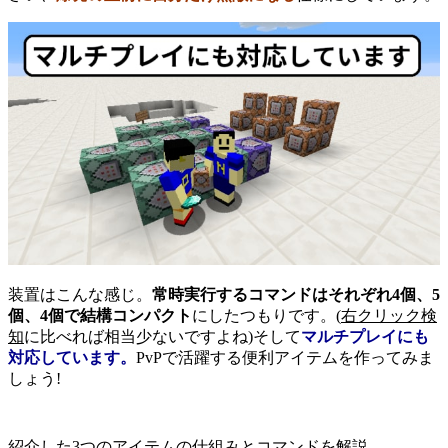
装置はこんな感じ。
常時実行するコマンドはそれぞれ4個、5
個、4個で結構コンパクト
にしたつもりです。(
右クリック検
知
に比べれば相当少ないですよね)そして
マルチプレイにも
対応しています。
PvPで活躍する便利アイテムを作ってみま
しょう!
紹介した3つのアイテムの仕組みとコマンドを解説