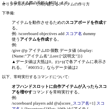
ム」を自作する際の手順を解説します。
オリジナルのFキーで何か起こるアイテムの作り方
下準備:
アイテムを動作させるための
スコアボードを作成
す
る。
例:
/scoreboard objectives add
スコア名
dummy
使う
アイテムを作成
する。
例:
/give @p アイテムID 個数 データ値 {display:
{Name:”アイテム名”,Lore:[“説明文”]}}
▲データ値は大抵は0。
+
で各アイテムに表示さ
F3
H
れる。「#0035/2」ならデータ値は2
以下、常時実行するコマンドについて:
オフハンドスロットに自作アイテムが入ったらスコ
アを増やす
コマンドを常時実行する。
例:
/scoreboard players add @a[score_
スコア名
=1]
スコ
ア名
1 {Inventory:[{Slot:-106b,id:”アイテム