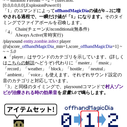
~ ~ summon Fireball ~ ~2 ~ {direction:
[0.0,0.0,0.0],ExplosionPower:0}
「1」のコマンドによって
offhandMagicDia
の値が0→2に増
やされる過程で、一瞬だけ値が「1」になります。
そのタイ
ミングでファイアボールを召喚します。
Chain(チェーン)
Unconditional(無条件)
「4」
Always Active(常時実行)
/playsound
entity.zombie.infect
player
@a[score_
offhandMagicDia
_min=1,score_
offhandMagicDia
=1] ~
~ ~
5.0
▲「player」はサウンドのカテゴリを示しています。(詳しく
は
こちらの解説
へどうぞ) 代わりに「master」「music」
「record」「weather」「block」「hostile」「neutral」
「ambient」「voice」も使えます。それぞれサウンド設定の
音のカテゴリと対応しています。
「3」と同様のタイミングで、playsoundコマンドで
村人ゾン
ビが治療される時の効果音
を
音量5.0で
鳴らします。