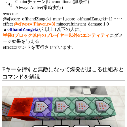
Chain(チェーン)
Unconditional(無条件)
「9」
Always Active(常時実行)
/execute
@a[score_offhandZangeki_min=1,score_offhandZangeki=1] ~ ~ ~
effect
@e[type=!Player,r=3]
minecraft:instant_damage 1 0
▲
offhandZangeki
が1以上1以下の人に、
半径3ブロック以内のプレイヤー以外のエンティティ
にダメ
ージ効果を与える
effectコマンドを実行させています。
Fキーを押すと無敵になって爆発が起こる仕組みと
コマンドを解説