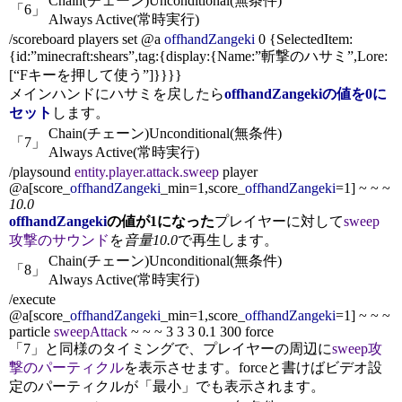
Chain(チェーン)
Unconditional(無条件)
「6」
Always Active(常時実行)
/scoreboard players set @a
offhandZangeki
0 {SelectedItem:
{id:”minecraft:shears”,tag:{display:{Name:”斬撃のハサミ”,Lore:
[“Fキーを押して使う”]}}}}
メインハンドにハサミを戻したら
offhandZangeki
の値を0に
セット
します。
Chain(チェーン)
Unconditional(無条件)
「7」
Always Active(常時実行)
/playsound
entity.player.attack.sweep
player
@a[score_
offhandZangeki
_min=1,score_
offhandZangeki
=1] ~ ~ ~
10.0
offhandZangeki
の値が1になった
プレイヤーに対して
sweep
攻撃のサウンド
を
音量10.0
で再生します。
Chain(チェーン)
Unconditional(無条件)
「8」
Always Active(常時実行)
/execute
@a[score_
offhandZangeki
_min=1,score_
offhandZangeki
=1] ~ ~ ~
particle
sweepAttack
~ ~ ~ 3 3 3 0.1 300
force
「7」と同様のタイミングで、プレイヤーの周辺に
sweep攻
撃のパーティクル
を表示させます。
force
と書けばビデオ設
定のパーティクルが「最小」でも表示されます。