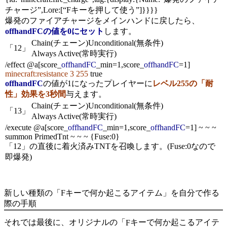
チャージ”,Lore:[“Fキーを押して使う”]}}}}
爆発のファイアチャージをメインハンドに戻したら、
offhandFC
の値を0にセット
します。
Chain(チェーン)
Unconditional(無条件)
「12」
Always Active(常時実行)
/effect @a[score_
offhandFC
_min=1,score_
offhandFC
=1]
minecraft:resistance 3 255
true
offhandFC
の値が1になったプレイヤーに
レベル255の「耐
性」効果を3秒間
与えます。
Chain(チェーン)
Unconditional(無条件)
「13」
Always Active(常時実行)
/execute @a[score_
offhandFC
_min=1,score_
offhandFC
=1] ~ ~ ~
summon PrimedTnt ~ ~ ~ {Fuse:0}
「12」の直後に着火済みTNTを召喚します。(Fuse:0なので
即爆発)
新しい種類の「Fキーで何か起こるアイテム」を自分で作る
際の手順
それでは最後に、オリジナルの「
キーで何か起こるアイテ
F