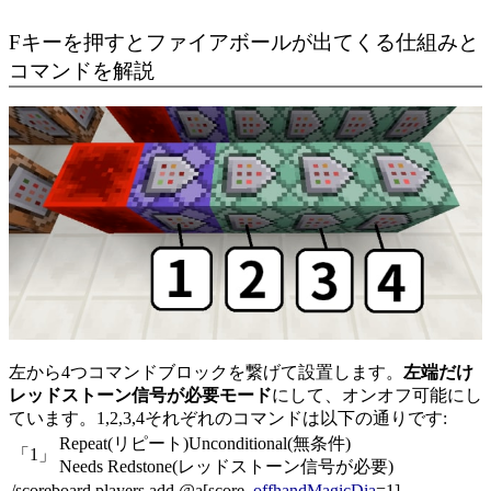
Fキーを押すとファイアボールが出てくる仕組みと
コマンドを解説
左から4つコマンドブロックを繋げて設置します。
左端だけ
レッドストーン信号が必要
モード
にして、オンオフ可能にし
ています。1,2,3,4それぞれのコマンドは以下の通りです:
Repeat(リピート)
Unconditional(無条件)
「1」
Needs Redstone(レッドストーン信号が必要)
/scoreboard players add @a[score_
offhandMagicDia
=1]