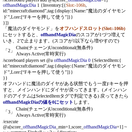
offhandMagicDia
1 {Inventory:[{
Slot:-106b
,
id:”minecraft:diamond”,tag:{display:{Name:”魔法のダイヤモン
ド”,Lore:[“Fキーを押して使う”]}}
}]}
「魔法のダイヤモンド」を
オフハンドスロット(Slot:-106b)
にセットすると、
offhandMagicDia
のスコアが1づつ増えて
いき、2で止まります。(スコアが1以下なら増やすので)
Chain(チェーン)
Unconditional(無条件)
「2」
Always Active(常時実行)
/scoreboard players set @a
offhandMagicDia 0
{SelectedItem:{
id:”minecraft:diamond”,tag:{display:{Name:”魔法のダイヤモン
ド”,Lore:[“Fキーを押して使う”]}}
}}
オフハンドに魔法のダイヤがある状態でもう一度
キーを押
F
すと、メインハンドにダイヤが戻ってきます。(メインハン
ドのアイテムは
SelectedItem
タグで判定できる) 戻ってきたら
offhandMagicDia
の値を0にセット
します。
Chain(チェーン)
Unconditional(無条件)
「3」
Always Active(常時実行)
/execute
@a[score_
offhandMagicDia
_min=1,score_
offhandMagicDia
=1] ~