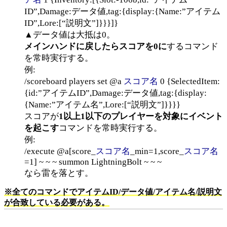
ID”,Damage:データ値,tag:{display:{Name:”アイテム
ID”,Lore:[“説明文”]}}}]}
▲データ値は大抵は0。
メインハンドに戻したらスコアを0に
するコマンド
を常時実行する。
例:
/scoreboard players set @a
スコア名
0 {SelectedItem:
{id:”アイテムID”,Damage:データ値,tag:{display:
{Name:”アイテム名”,Lore:[“説明文”]}}}}
スコアが
1以上1以下のプレイヤーを対象にイベント
を起こす
コマンドを常時実行する。
例:
/execute @a[score_
スコア名
_min=1,score_
スコア名
=1] ~ ~ ~ summon LightningBolt ~ ~ ~
なら雷を落とす。
※全てのコマンドでアイテムID/データ値/アイテム名/説明文
が合致している必要がある。