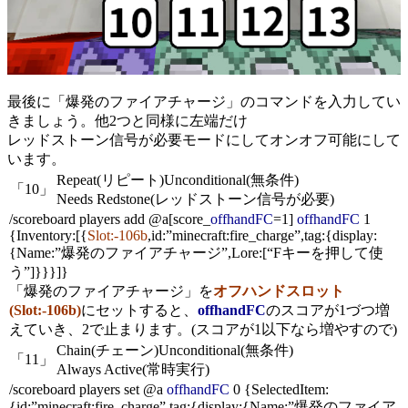
最後に「爆発のファイアチャージ」のコマンドを入力してい
きましょう。他2つと同様に左端だけ
レッドストーン信号が必要
モードにしてオンオフ可能にして
います。
Repeat(リピート)
Unconditional(無条件)
「10」
Needs Redstone(レッドストーン信号が必要)
/scoreboard players add @a[score_
offhandFC
=1]
offhandFC
1
{Inventory:[{
Slot:-106b
,id:”minecraft:fire_charge”,tag:{display:
{Name:”爆発のファイアチャージ”,Lore:[“Fキーを押して使
う”]}}}]}
「爆発のファイアチャージ」を
オフハンドスロット
(Slot:-106b)
にセットすると、
offhandFC
のスコアが1づつ増
えていき、2で止まります。(スコアが1以下なら増やすので)
Chain(チェーン)
Unconditional(無条件)
「11」
Always Active(常時実行)
/scoreboard players set @a
offhandFC
0 {SelectedItem:
{id:”minecraft:fire_charge”,tag:{display:{Name:”爆発のファイア