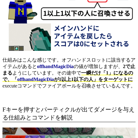
仕組みはこんな感じです。オフハンドスロットに該当するア
イテムがあると
offhandMagicDia
の値が増加しますが、
2で止
まる
ようにしています。その途中で
一瞬だけ「1」になるの
で、「
offhandMagicDia
が1以上1以下の人」をターゲットに
executeコマンドでファイアボールを召喚させているんです。
Fキーを押すとパーティクルが出てダメージを与え
る仕組みとコマンドを解説