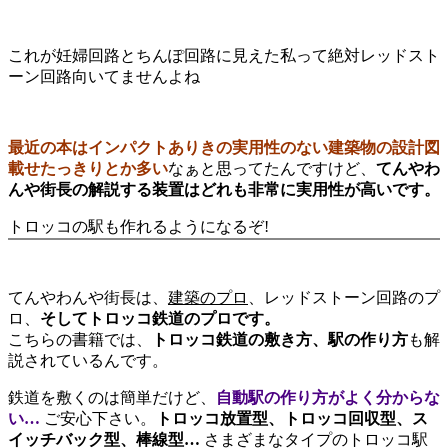
これが妊婦回路とちんぽ回路に見えた私って絶対レッドスト
ーン回路向いてませんよね
最近の本はインパクトありきの実用性のない建築物の設計図
載せたっきりとか多い
なぁと思ってたんですけど、
てんやわ
んや街長の解説する装置はどれも非常に実用性が高いです。
トロッコの駅も作れるようになるぞ!
てんやわんや街長は、
建築のプロ
、レッドストーン回路のプ
ロ、
そしてトロッコ鉄道のプロです。
こちらの書籍では、
トロッコ鉄道の敷き方、駅の作り方
も解
説されているんです。
鉄道を敷くのは簡単だけど、
自動駅の作り方がよく分からな
い…
ご安心下さい。
トロッコ放置型、トロッコ回収型、ス
イッチバック型、棒線型…
さまざまなタイプのトロッコ駅