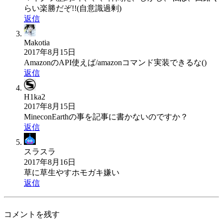
らい楽勝だぞ!!(自意識過剰)
返信
Makotia
2017年8月15日
AmazonのAPI使えば/amazonコマンド実装できるな()
返信
H1ka2
2017年8月15日
MineconEarthの事を記事に書かないのですか？
返信
スラスラ
2017年8月16日
草に草生やすホモガキ嫌い
返信
コメントを残す