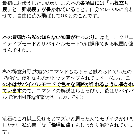
最初にお伝えしたいのが、この本の
各項目には「お役立ち
度」と「難易度」が書かれている
こと。自分のレベルに合わ
せて、自由に読み飛ばしてOKとのことです。
本の冒頭から私の知らない知識がたっぷり。
はえー、クリエ
イティブモードとサバイバルモードでは操作できる範囲が違
うんですね…
私の得意分野(大嘘)のコマンドもちょっと触れられていたの
で紹介。便利なものがピックアップされてます。(なお、
こ
の本はサバイバルモードで色々な回路が作れるように書かれ
ています
ので、コマンドの解説はちょっぴり、後はサバイバ
ルで活用可能な解説がたっぷりです!)
流石にこれ以上見せるとマズいと思ったんでモザイクかけま
したが、私の苦手な
「倫理回路」
もしっかり解説されていま
す。