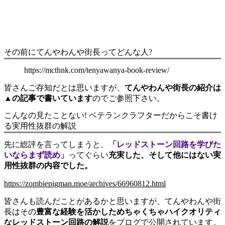
その前にてんやわんや街長ってどんな人?
https://mcthnk.com/tenyawanya-book-review/
皆さんご存知だとは思いますが、
てんやわんや街長の紹介は
▲の記事で書いています
のでご参照下さい。
こんなの見たことない! ベテランクラフターだからこそ書け
る実用性抜群の解説
先に総評を言ってしまうと、
「レッドストーン回路を学びた
いならまず読め」
ってぐらい
充実した、そして他にはない実
用性抜群の内容でした。
https://zombiepigman.moe/archives/66960812.html
皆さんも読んだことがあるかと思いますが、てんやわんや街
長はその
豊富な経験を活かしためちゃくちゃハイクオリティ
なレッドストーン回路の解説
をブログで公開されています。