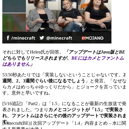
それに対してHelen氏が回答。
「アップデートはJava版とBE
どちらでもリリースされますが、
BEにはカメとファントム
はありません
」
53:50秒あたりでは「実装しないということじゃないです。
2
週間、2、3週間ぐらい後になるでしょう
」と発言。「なぜな
らカメはめっちゃゆっくりだから」とジョークを言っていま
す。意外と早いですね。
[5/16追記] 「Part2」は「1.5」になることが最新の生放送で発
表されました。つまり
カメとコンジットが「1.5」で実装さ
れ、ファントムはさらにその後のアップデートで実装されま
す。
[Minecraft(BE)] 次回アップデート「1.4」内容まとめ – 水に関