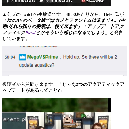
▲公式のTwitchの生放送です。48:50あたりから、Helen氏が
「次のBEのベータ版ではカメとファントムは来ません。(中
略)それら
残りの要素は、後で来ます
」「アップデートアク
アティック
Part2
とかそういう感じになるでしょう」
と発言
しています。
視聴者から質問が来ます。「じゃあ
2つのアクアティックア
ップデートがあるってこと?
」