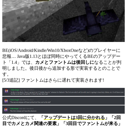
BE(iOS/Android/Kindle/Win10/XboxOneなど)のプレイヤーに
悲報… Java版1.13とほぼ同時にやってくるBEのアップデー
ト「1.4」では、
カメとファントムは後回しに
なることが判
明しました。後日後から追加する形で実装するとのことで
す。
[5/3追記] ファントムはさらに遅れて実装されます!
公式Discordにて、
「
アップデートは3回に分かれる
」「2回
目でカメとカメ関連の要素」「3回目でファントムが来る」