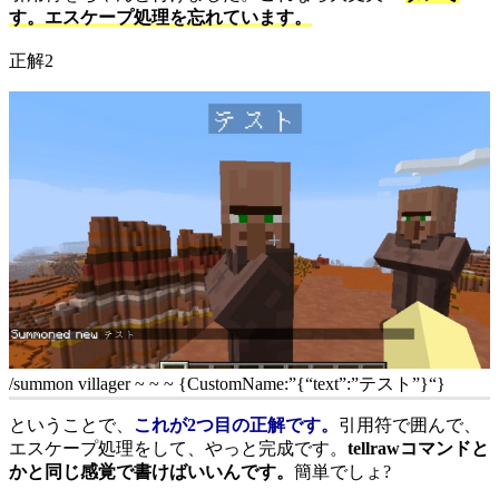
す。エスケープ処理を忘れています。
正解2
/summon villager ~ ~ ~ {CustomName:”
{“text”:”テスト”}
“}
ということで、
これが2つ目の正解です。
引用符で囲んで、
エスケープ処理をして、やっと完成です。
tellrawコマンドと
かと同じ感覚で書けばいいんです。
簡単でしょ?