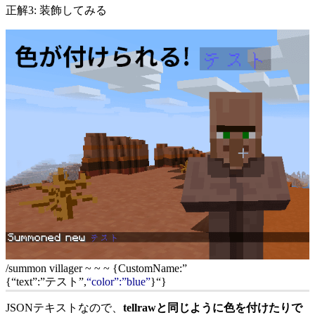
正解3: 装飾してみる
/summon villager ~ ~ ~ {CustomName:”
{“text”:”テスト”,
“color”:”blue”
}
“}
JSONテキストなので、
tellrawと同じように色を付けたりで