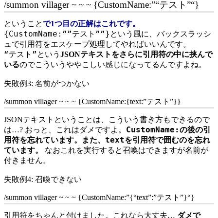
/summon villager ~ ~ ~ {CustomName:”
“テスト”
“}
ということ
で1つ目の正解はこれです。
{CustomName:””テスト””}
という風に、バックスラッシ
ュで引用符をエスケープ処理してやればいいんです。
“テスト”
という
JSONテキストをさらに引用符の中に挟んで
いる
のでこういうややこしい感じになってるんですよね。
失敗例3: 名前がつかない
/summon villager ~ ~ ~ {CustomName:
{text:”テスト”}
}
JSONテキストということは、こういう書き方もできるので
CustomName:
は…? おっと、これはダメですよ。
の後の引
text
用符を忘れています。また、
を引用符で囲むのを忘れ
ています。
なおこれを実行すると召喚はできますが名前が
付きません。
失敗例4: 召喚できない
/summon villager ~ ~ ~ {CustomName:”
{“text”:”テスト”}
“}
引用符をちゃんと付けました。これなら大丈夫…
ダメで