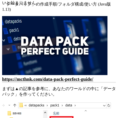
いと始まりません。
「データパック」の作成手順/フォルダ構成/使い方 (Java版
1.13)
https://mcthnk.com/data-pack-perfect-guide/
まずは▲の記事を参考に、あなたのワールドの中に「データ
パック」を作ってください。