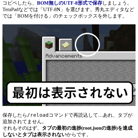
コピペしたら、
BOM無しのUTF-8形式で保存
しましょう。
TeraPadなどでは「UTF-8
N
」を選びます。秀丸エディタなど
では「BOMを付ける」のチェックボックスを外します。
/reload
保存したら
コマンドで再読込して…あれ、タブが
追加されてません。
それもそのはず、
タブの最初の進捗(root.jsonの進捗)を達成
しないとタブは表示されない
からです。