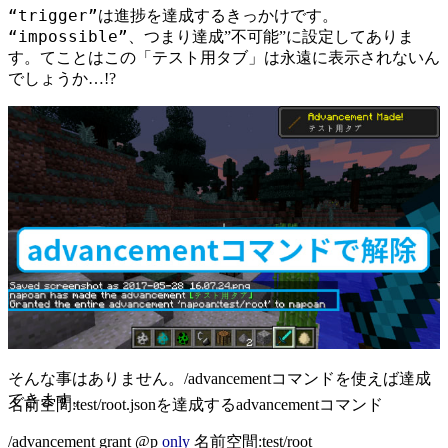
“trigger”
は進捗を達成するきっかけです。
“impossible”
、つまり達成”不可能”に設定してありま
す。てことはこの「テスト用タブ」は永遠に表示されないん
でしょうか…!?
そんな事はありません。/advancementコマンドを使えば達成
できます。
名前空間:test/root.jsonを達成するadvancementコマンド
/advancement grant @p
only
名前空間:test/root