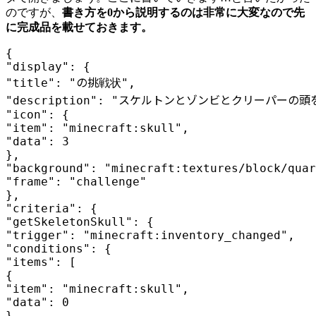
のですが、
書き方を0から説明するのは非常に大変なので先
に完成品を載せておきます。
{

"display": {

"title": "の挑戦状",

"description": "スケルトンとゾンビとクリーパーの頭
"icon": {

"item": "minecraft:skull",

"data": 3

},

"background": "minecraft:textures/block/quar
"frame": "challenge"

},

"criteria": {

"getSkeletonSkull": {

"trigger": "minecraft:inventory_changed",

"conditions": {

"items": [

{

"item": "minecraft:skull",

"data": 0

}
