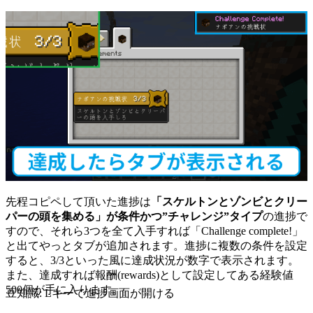
先程コピペして頂いた進捗は
「スケルトンとゾンビとクリー
パーの頭を集める」が条件かつ”チャレンジ”タイプ
の進捗で
すので、それら3つを全て入手すれば「Challenge complete!」
と出てやっとタブが追加されます。進捗に複数の条件を設定
すると、3/3といった風に達成状況が数字で表示されます。
また、達成すれば報酬(rewards)として設定してある経験値
500個が手に入ります。
豆知識: Lキーで進捗画面が開ける