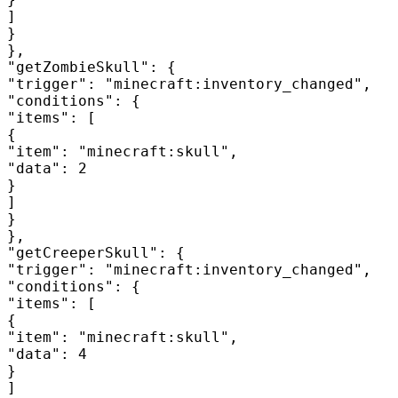
]

}

},

"getZombieSkull": {

"trigger": "minecraft:inventory_changed",

"conditions": {

"items": [

{

"item": "minecraft:skull",

"data": 2

}

]

}

},

"getCreeperSkull": {

"trigger": "minecraft:inventory_changed",

"conditions": {

"items": [

{

"item": "minecraft:skull",

"data": 4

}

]
