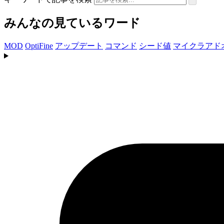
みんなの見ているワード
MOD
OptiFine
アップデート
コマンド
シード値
マイクラアド