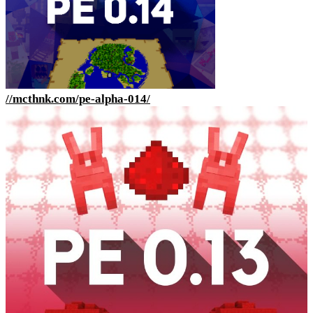
//mcthnk.com/pe-alpha-014/