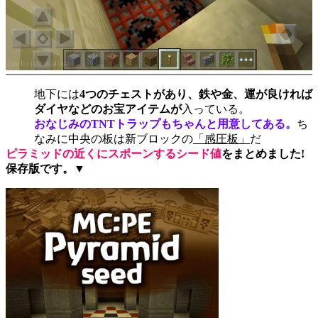
地下には
4つのチェストがあり、鉄や金、運が良ければ
ダイヤなどのお宝アイテムが
入っている。
おなじみのTNTトラップもちゃんと用意してある。
ち
なみに中央の板は新ブロックの
「感圧板」
だ
ピラミッドの近くにスポーンするシード値
をまとめました!
保存版です。▼