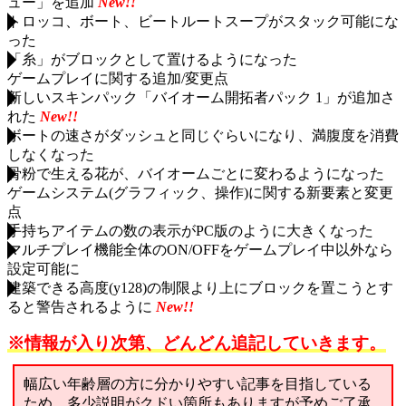
ュー」を追加
New!!
トロッコ、ボート、ビートルートスープがスタック可能にな
った
「糸」がブロックとして置けるようになった
ゲームプレイに関する追加/変更点
新しいスキンパック「バイオーム開拓者パック 1」が追加さ
れた
New!!
ボートの速さがダッシュと同じぐらいになり、満腹度を消費
しなくなった
骨粉で生える花が、バイオームごとに変わるようになった
ゲームシステム(グラフィック、操作)に関する新要素と変更
点
手持ちアイテムの数の表示がPC版のように大きくなった
マルチプレイ機能全体のON/OFFをゲームプレイ中以外なら
設定可能に
建築できる高度(y128)の制限より上にブロックを置こうとす
ると警告されるように
New!!
※情報が入り次第、どんどん追記していきます。
幅広い年齢層の方に分かりやすい記事を目指している
ため、多少説明がクドい箇所もありますが予めご了承