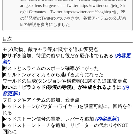
arngeek Jens Bergensten – Twitter https://twitter.com/jeb_ Sh
oghi Cervantes – Twitter https://twitter.com/shoghicp 他、PE
の開発者のTwitterのつぶやきや、各種アイテムの公式Wi
kiの解説を参考にしました
目次
モブ(動物、敵キャラ等)に関する追加/変更点
ウサギ
を追加。待望の癒やし役だが厄介者でもある
(内容更
新!)
ガストとスライムのスポーン確率が上がった
スケルトンがオオカミから逃げるようになった
ワールドの生成(ダンジョンや構造物)に関する追加/変更点
ついに「ピラミッド(砂漠の寺院)」が生成されるように
(内
容更新!)
ブロックやアイテムの追加、変更点
レッドストーン(パウダー/ワイヤー)を設置可能に。回路を作
れる
レッドストーン信号の電源、レバーを追加
(内容更新!)
レッドストーントーチを追加、リピーターの代わりやNOT
回路に