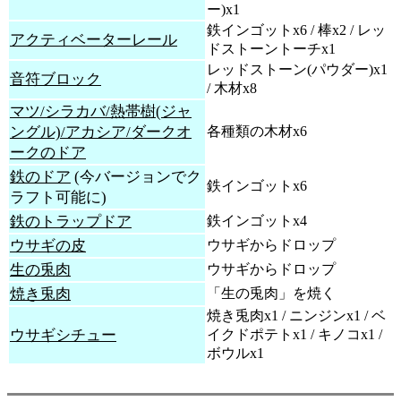
ー)x1
鉄インゴットx6 / 棒x2 / レッ
アクティベーターレール
ドストーントーチx1
レッドストーン(パウダー)x1
音符ブロック
/ 木材x8
マツ/シラカバ/熱帯樹(ジャ
ングル)/アカシア/ダークオ
各種類の木材x6
ークのドア
鉄のドア
(今バージョンでク
鉄インゴットx6
ラフト可能に)
鉄のトラップドア
鉄インゴットx4
ウサギの皮
ウサギからドロップ
生の兎肉
ウサギからドロップ
焼き兎肉
「生の兎肉」を焼く
焼き兎肉x1 / ニンジンx1 / ベ
ウサギシチュー
イクドポテトx1 / キノコx1 /
ボウルx1