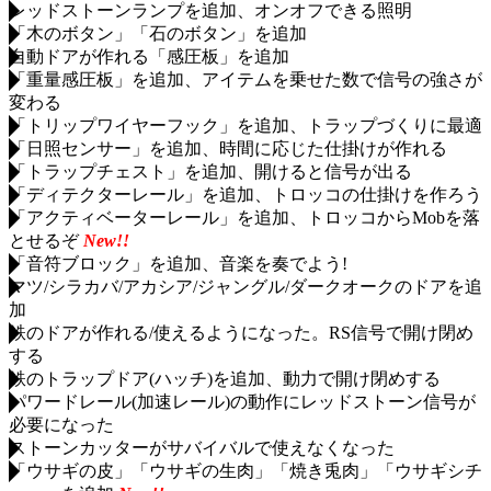
レッドストーンランプを追加、オンオフできる照明
「木のボタン」「石のボタン」を追加
自動ドアが作れる「感圧板」を追加
「重量感圧板」を追加、アイテムを乗せた数で信号の強さが
変わる
「トリップワイヤーフック」を追加、トラップづくりに最適
「日照センサー」を追加、時間に応じた仕掛けが作れる
「トラップチェスト」を追加、開けると信号が出る
「ディテクターレール」を追加、トロッコの仕掛けを作ろう
「アクティベーターレール」を追加、トロッコからMobを落
とせるぞ
New!!
「音符ブロック」を追加、音楽を奏でよう!
マツ/シラカバ/アカシア/ジャングル/ダークオークのドアを追
加
鉄のドアが作れる/使えるようになった。RS信号で開け閉め
する
鉄のトラップドア(ハッチ)を追加、動力で開け閉めする
パワードレール(加速レール)の動作にレッドストーン信号が
必要になった
ストーンカッターがサバイバルで使えなくなった
「ウサギの皮」「ウサギの生肉」「焼き兎肉」「ウサギシチ