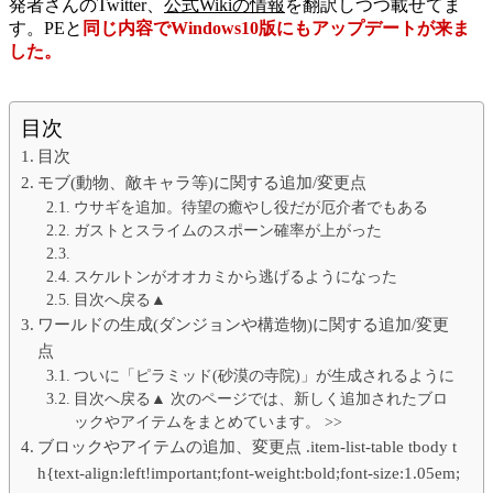
発者さんのTwitter、
公式Wikiの情報
を翻訳しつつ載せてま
す。PEと
同じ内容でWindows10版にもアップデートが来ま
した。
目次
目次
モブ(動物、敵キャラ等)に関する追加/変更点
ウサギを追加。待望の癒やし役だが厄介者でもある
ガストとスライムのスポーン確率が上がった
スケルトンがオオカミから逃げるようになった
目次へ戻る▲
ワールドの生成(ダンジョンや構造物)に関する追加/変更
点
ついに「ピラミッド(砂漠の寺院)」が生成されるように
目次へ戻る▲ 次のページでは、新しく追加されたブロ
ックやアイテムをまとめています。 >>
ブロックやアイテムの追加、変更点 .item-list-table tbody t
h{text-align:left!important;font-weight:bold;font-size:1.05em;