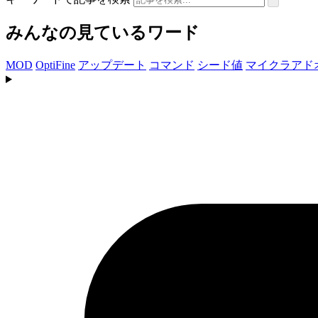
みんなの見ているワード
MOD
OptiFine
アップデート
コマンド
シード値
マイクラアド